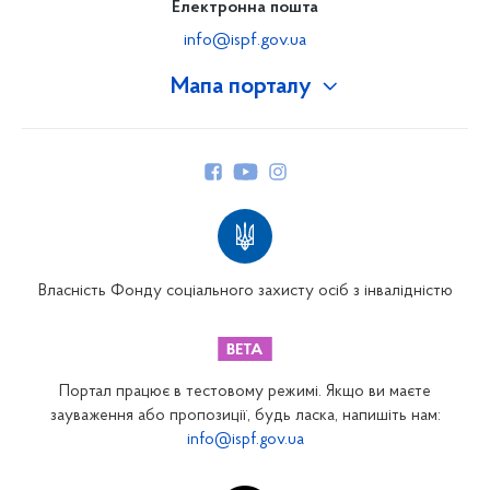
Електронна пошта
info@ispf.gov.ua
Мапа порталу
Про Фонд
Керівництво
Структура Фонду
Територіальні відділення
Вінницьке відділення
Волинське відділення
Власність Фонду соціального захисту осіб з інвалідністю
Дніпропетровське відділення
Донецьке відділення
Житомирське відділення
Портал працює в тестовому режимі. Якщо ви маєте
Закарпатське відділення
зауваження або пропозиції, будь ласка, напишіть нам:
info@ispf.gov.ua
Запорізьке відділення
Івано-Франківське відділення