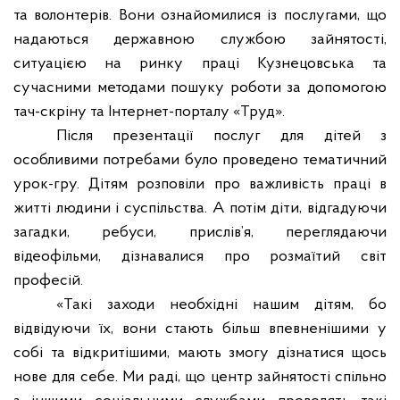
та волонтерів. Вони ознайомилися із послугами, що
надаються державною службою зайнятості,
ситуацією на ринку праці Кузнецовська та
сучасними методами пошуку роботи за допомогою
тач-скріну та Інтернет-порталу «Труд».
Після презентації послуг для дітей з
особливими потребами було проведено тематичний
урок-гру. Дітям розповіли
про важливість праці в
житті людини і суспільства. А потім діти, відгадуючи
загадки, ребуси, прислів’я, переглядаючи
відеофільми, дізнавалися про розмаїтий світ
професій.
«Такі заходи необхідні нашим дітям, бо
відвідуючи їх, вони стають більш впевненішими у
собі та відкритішими
, мають змогу
дізнатися щось
нове для себе. Ми раді, що центр зайнятості
спільно