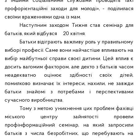
з іншими соціальними службами проводять такі
профорієнтаційні заходи для молоді
», - поділилася
своїми враженнями
одна із мам.
Наступним заходом Тижня став семінар для
батьків, який відбувся
20 квітня.
Батьки відіграють важливу роль у правильному
виборі професії. Саме вони найчастіше впливають на
вибір майбутньої справи своєї дитини. Цей вплив є
досить вагомим фактором, але дехто з батьків часом
неадекватно оцінює здібності своїх дітей,
помилково визначає їх інтереси, нахили, не завжди
батьки знайомі з потребами і перспективами
сучасного виробництва.
Тому з метою уникнення цих проблем фахівці
міського центру зайнятості провели
профінформаційний семінар, на який запросили
батьків з числа безробітних, що перебувають на