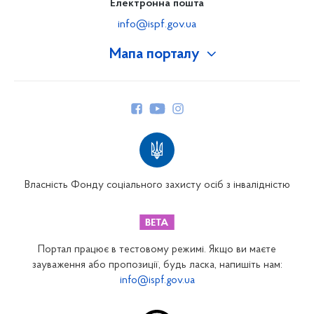
Електронна пошта
info@ispf.gov.ua
Мапа порталу
Про Фонд
Керівництво
Структура Фонду
Територіальні відділення
Вінницьке відділення
Волинське відділення
Власність Фонду соціального захисту осіб з інвалідністю
Дніпропетровське відділення
Донецьке відділення
Житомирське відділення
Портал працює в тестовому режимі. Якщо ви маєте
Закарпатське відділення
зауваження або пропозиції, будь ласка, напишіть нам:
info@ispf.gov.ua
Запорізьке відділення
Івано-Франківське відділення