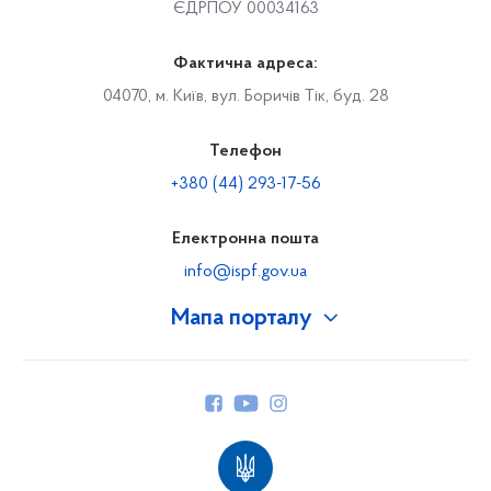
ЄДРПОУ 00034163
Фактична адреса:
04070, м. Київ, вул. Боричів Тік, буд. 28
Телефон
+380 (44) 293-17-56
Електронна пошта
info@ispf.gov.ua
Мапа порталу
Про Фонд
Керівництво
Структура Фонду
Територіальні відділення
Вінницьке відділення