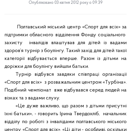
Опубліковано 03 квітня 2012 року о 09:39
Полтавський міський центр «Спорт для всіх» за
підтримки обласного відділення Фонду соціального
захисту
інвалідів
влаштував для дітей із вадами
здоров’я турнір з боулінгу. Такий захід для дітей такої
категорії відбувається вперше. Разом із дітьми на
доріжки для боулінгу вийшли батьки.
Турнір відбувся завдяки співпраці організації
«Спорт для всіх» з розважальним центром «Турбіна».
Подібний чемпіонат вже відбувався серед людей на
візках та з вадами слуху.
«
Це дуже важливо, що разом з дітьми присутні
їхні батьки»,
- говорить Ірина Твердохліб, начальник
відділу по роботі з інвалідами полтавського міського
центру «Спорт для всіх». «
Ці діти - особливі, оскільки