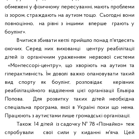
обмежені у фізичному пересуванні, мають проблеми
із зором, страждають на аутизм тощо. Сьогодні вони
повноцінно, на рівні з іншими вперше грають у
боулінг».
Вчитися збивати кеглі прийшло понад п'ятдесять
охочих. Серед них вихованці центру реабілітації
дітей із органічним ураженням нервової системи
«Монтессорі-центру», що хворіють на аутизм та
гіперактивність. Їм доволі важко опановувати такий
вид спорту як боулінг, розповідає керівник
реабілітаційного відділення цієї організації Ельвіра
Попова. Для розвитку таких дітей необхідна
спеціальна програма, якої в Україні поки що нема.
Працюють з аутистами лише громадські організації.
Також 14 дітей із садочку № 78 «Пізнайко» теж
спробували свої сили у киданні м'яча. Цей