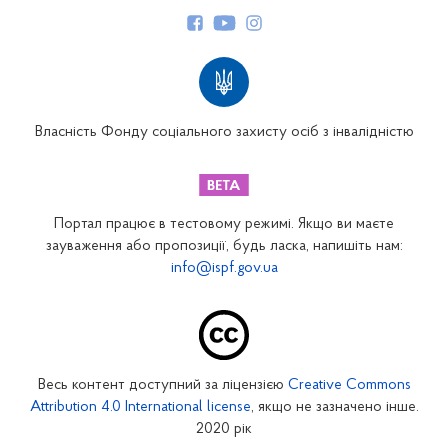
Структура Фонду
Територіальні відділення
Вінницьке відділення
Волинське відділення
Власність Фонду соціального захисту осіб з інвалідністю
Дніпропетровське відділення
Донецьке відділення
Житомирське відділення
Портал працює в тестовому режимі. Якщо ви маєте
Закарпатське відділення
зауваження або пропозиції, будь ласка, напишіть нам:
info@ispf.gov.ua
Запорізьке відділення
Івано-Франківське відділення
Київське міське відділення
Київське обласне відділення
Весь контент доступний за ліцензією
Creative Commons
Кіровоградське відділення
Attribution 4.0 International license
, якщо не зазначено інше.
Луганське відділення
2020 рік