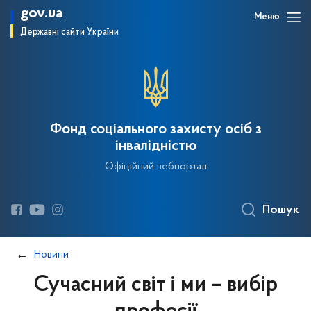
gov.ua
Меню
Державні сайти України
Фонд соціального захисту осіб з
інвалідністю
Офіційний вебпортал
Пошук
Новини
Сучасний світ і ми – вибір