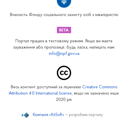
Вінницьке відділення
Волинське відділення
Власність Фонду соціального захисту осіб з інвалідністю
Дніпропетровське відділення
Донецьке відділення
Житомирське відділення
Портал працює в тестовому режимі. Якщо ви маєте
Закарпатське відділення
зауваження або пропозиції, будь ласка, напишіть нам:
info@ispf.gov.ua
Запорізьке відділення
Івано-Франківське відділення
Київське міське відділення
Київське обласне відділення
Весь контент доступний за ліцензією
Creative Commons
Кіровоградське відділення
Attribution 4.0 International license
, якщо не зазначено інше.
Луганське відділення
2020 рік
Львівське відділення
Компанія «KitSoft»
— розробник порталу
Миколаївське відділення
Одеське відділення