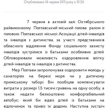
Опубліковано 14 червня 2011 року о 10:26
7 червня в актовій залі Октябрського
райвиконкому
Полтавський міський голова
разом із
головою Полтавської міської Асоціації дітей-інвалідів
та інвалідів з дитинства, за участі представників
обласного відділення Фонду соціального захисту
інвалідів зустрілися із батьками особливих дітей.
Обговорювали можливість оздоровлення влітку
дітей-інвалідів та інвалідів з дитинства.
Мер Полтави запропонував оздоровити молодь у
санаторіях на березі моря чи у дитячому
приміському таборі. Він пообіцяв компенсувати
витрати у розмірі 1,5 тисячі гривень на одну особу, а
також надати безкоштовно комфортабельний
автобус, який би відвіз дітей із батьками на
відпочинок та привіз їх додому. Наступна зустріч