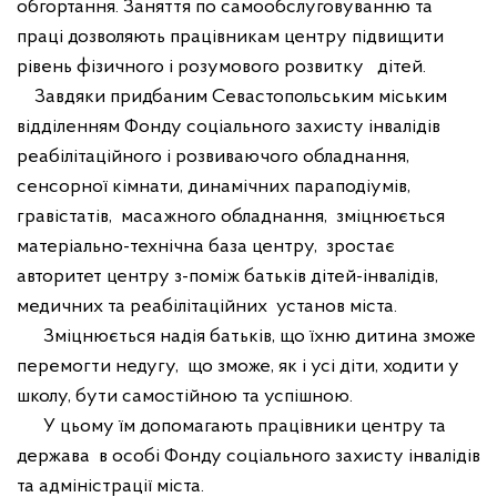
обгортання
.
З
аняття по самообслуговуванню та
праці дозволяють працівникам центру підвищити
рівень фізичного і розумового розвитку
дітей.
Завдяки придбаним Севастопольським міським
відділенням Фонду соціального захисту інвалідів
реабілітаційного і розвиваючого обладнання,
сенсорн
ої
кімнат
и
, динамічних парапод
і
ум
і
в,
грав
і
стат
і
в,
масажного
обладнання
,
зміцнюється
матеріально-технічна база центру,
з
рост
ає
авторитет центру
з-поміж
батьків дітей-інвалідів
,
медичних
та
реабілітаційних
установ міста.
Зміцнюється
надія батьків, що їх
ню
дитина зможе
перемогти недугу,
що зможе, як і усі діти
,
ходити
у
школу, бути самостійн
ою
та
успішн
ою
.
У
цьому їм допомагають
працівник
и
центру
та
держав
а
в особі Фонду соціального захисту інвалідів
та
адміністрації міста.