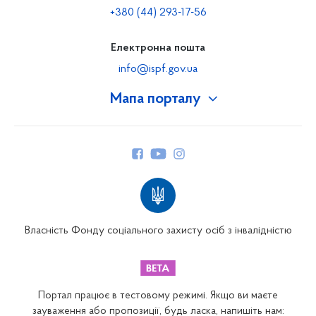
+380 (44) 293-17-56
Електронна пошта
info@ispf.gov.ua
Мапа порталу
Про Фонд
Керівництво
Структура Фонду
Територіальні відділення
Вінницьке відділення
Волинське відділення
Власність Фонду соціального захисту осіб з інвалідністю
Дніпропетровське відділення
Донецьке відділення
Житомирське відділення
Портал працює в тестовому режимі. Якщо ви маєте
Закарпатське відділення
зауваження або пропозиції, будь ласка, напишіть нам: