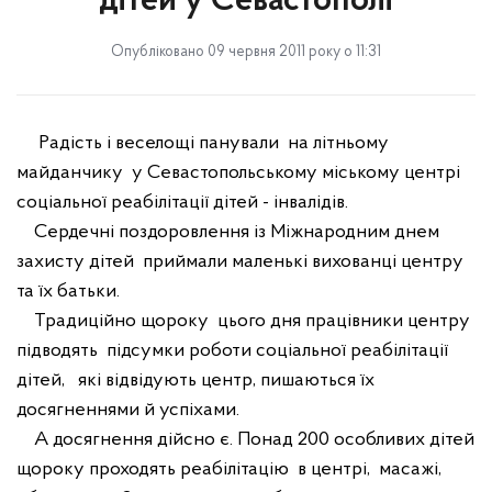
дітей у Севастополі
Опубліковано 09 червня 2011 року о 11:31
Радість і веселощі панували
на літньому
майданчику
у Севастопольському міському центрі
соціальної реабілітації дітей - інвалідів.
Сердечні поздоровлення
і
з Міжнародним днем
захисту дітей
приймали маленькі вихованці центру
та їх батьки.
Традиційно
щороку
цього дня працівники центру
підводять
підсумки роботи соціальн
ої
реабілітації
дітей,
які
відвідую
ть
центр,
пишаю
ться їх
досягненнями
й
успіхами.
А досягнення дійсно є.
Понад
200
особливих дітей
щоро
ку
проходять реабілітацію
в центрі,
масажі,