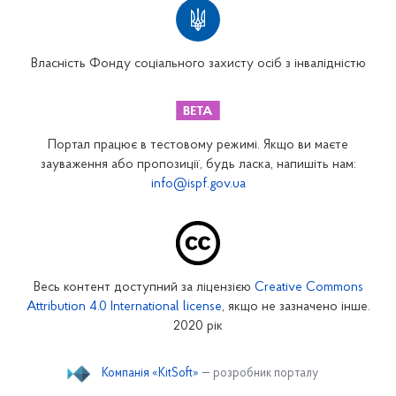
Вінницьке відділення
Волинське відділення
Власність Фонду соціального захисту осіб з інвалідністю
Дніпропетровське відділення
Донецьке відділення
Житомирське відділення
Портал працює в тестовому режимі. Якщо ви маєте
Закарпатське відділення
зауваження або пропозиції, будь ласка, напишіть нам:
info@ispf.gov.ua
Запорізьке відділення
Івано-Франківське відділення
Київське міське відділення
Київське обласне відділення
Весь контент доступний за ліцензією
Creative Commons
Кіровоградське відділення
Attribution 4.0 International license
, якщо не зазначено інше.
Луганське відділення
2020 рік
Львівське відділення
Компанія «KitSoft»
— розробник порталу
Миколаївське відділення