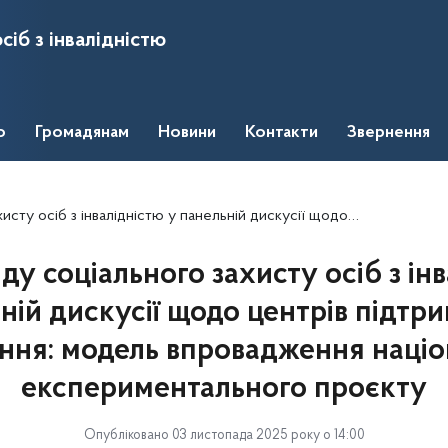
сіб з інвалідністю
о
Громадянам
Новини
Контакти
Звернення
й дискусії щодо центрів підтриманого проживання: модель впровадження національного експериментального проєкту
ду соціального захисту осіб з інв
ній дискусії щодо центрів підтр
ння: модель впровадження націо
експериментального проєкту
Опубліковано 03 листопада 2025 року о 14:00