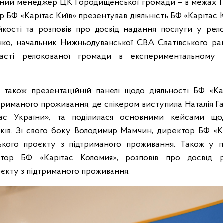
ьний менеджер ЦК Городищенської громади – в межах Г
 БФ «Карітас Київ» презентував діяльність БФ «Карітас К
кості та розповів про досвід надання послуги у рел
о, начальник Нижньодуванської СВА Сватівського рай
часті релокованої громади в експериментальному
 також презентаційній панелі щодо діяльності БФ «Ка
триманого проживання, де спікером виступила Наталія Г
ас України», та поділилася основними кейсами щод
ків. Зі свого боку Володимир Мамчин, директор БФ «Ка
кого проєкту з підтриманого проживання. Також у 
тор БФ «Карітас Коломия», розповів про досвід ре
єкту з підтриманого проживання.