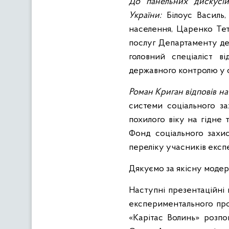
До панельних дискусій
України:
Білоус Василь
населення, Царенко Тет
послуг Департаменту дер
головний спеціаліст в
державного контролю у с
Роман Криган відповів на 
системи соціального за
похилого віку на гідне 
Фонд соціального захис
переліку учасників експ
Дякуємо за якісну модер
Наступні презентаційні 
експериментального про
«Карітас Волинь» розпо