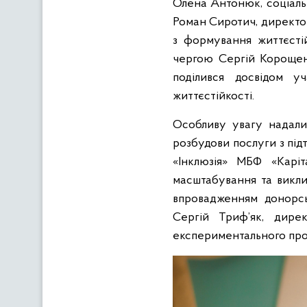
Олена Антонюк, соціал
Роман Сиротич, директор
з формування життєстій
чергою Сергій Корощенк
поділився досвідом у
життєстійкості.
Особливу увагу надали
розбудови послуги з під
«Інклюзія» МБФ «Каріт
масштабування та викли
впровадженням донорсь
Сергій Триф’як, дирек
експериментального про