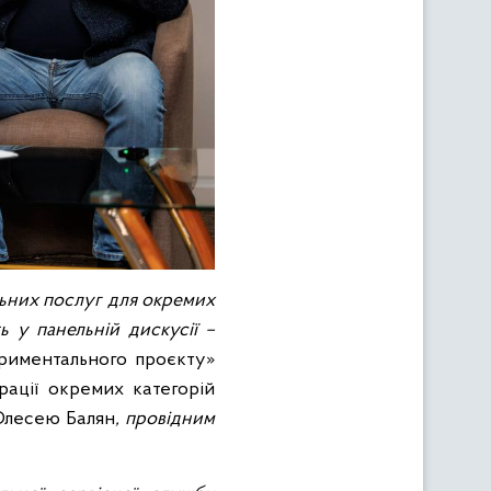
альних послуг для окремих
ь у панельній дискусії –
риментального проєкту»
рації окремих категорій
Олесею Балян
, провідним