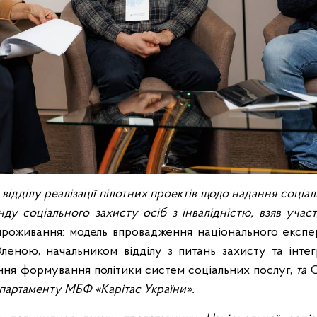
відділу реалізації пілотних проектів щодо надання соці
ду соціального захисту осіб з інвалідністю, взяв участ
роживання: модель впровадження національного експе
еною, начальником відділу з питань захисту та інтег
іння формування політики систем соціальних послуг,
та
артаменту МБФ «Карітас України».