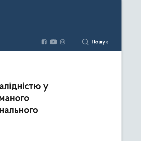
Пошук
алідністю у
иманого
нального