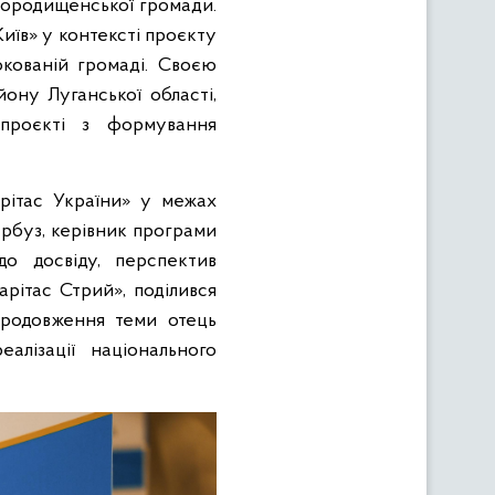
ородищенської громади.
иїв» у контексті проєкту
окованій громаді. Своєю
ону Луганської області,
 проєкті з формування
рітас України» у межах
арбуз, керівник програми
о досвіду, перспектив
рітас Стрий», поділився
продовження теми отець
алізації національного