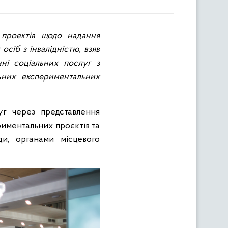
х проектів щодо надання
сіб з інвалідністю, взяв
нні соціальних послуг з
ьних експериментальних
уг через представлення
риментальних проєктів та
и, органами місцевого