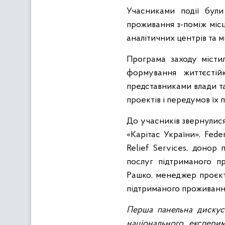
Учасниками події були
проживання з-поміж місц
аналітичних центрів та 
Програма заходу місти
формування життєстійк
представниками влади та
проектів і передумов їх 
До учасників звернулис
«Карітас України», Fede
Relief Services, донор 
послуг підтриманого пр
Рашко,
менеджер проєкту
підтриманого проживання
Перша панельна дискус
національного експери