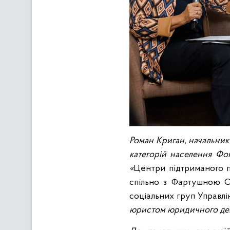
Роман Криган, начальник 
категорій населення Фон
«
Центри підтриманого п
спільно з
Фартушною Ол
соціальних груп Управл
юристом юридичного деп