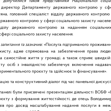
 долучилися також представники Національної соціа
, директор Департаменту державного контролю у сфе
яна, головний спеціаліст відділу державного контролю
жавного контролю у сфері соціального захисту населен
ідділу державного контролю за наданням соціальни
фері соціального захисту населення.
запитання та зазначив: «
Послуга підтриманого проживан
хисту, адже спрямована на забезпечення права людей
та самостійне життя у громаді, а також сприяє швидкій і
ту осіб з інвалідністю забезпечує включення надавач
ериментального проєкту та здійснює їх фінансування».
ацію та конструктивний діалог під час панельної дискусі
панелі були присвячені презентаціям діяльності ВОБФ 
єкту з формування життєстійкості, де отець Володим
вів про досвід масштабування надання послуги в межа