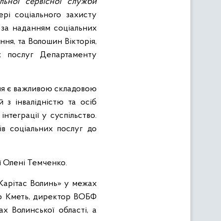
льної сервісної служби
рі соціального захисту
 за наданням соціальних
ня, та Волошин Вікторія,
х послуг Департаменту
ня є важливою складовою
 з інвалідністю та осіб
нтеграції у суспільство.
ів соціальних послуг до
ї Олені Темченко.
«Карітас Волинь» у межах
ир Кметь, директор ВОБФ
х Волинської області, а