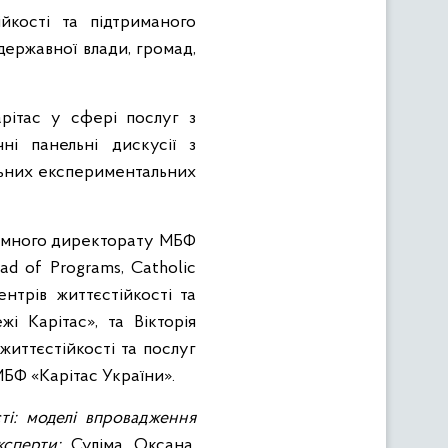
йкості та підтриманого
державної влади, громад,
рітас у сфері послуг з
ні панельні дискусії з
альних експериментальних
рамного директорату МБФ
ad of Programs, Catholic
ентрів життєстійкості та
і Карітас», та Вікторія
життєстійкості та послуг
МБФ «Карітас України».
і: моделі впровадження
сперти:
Суліма Оксана,