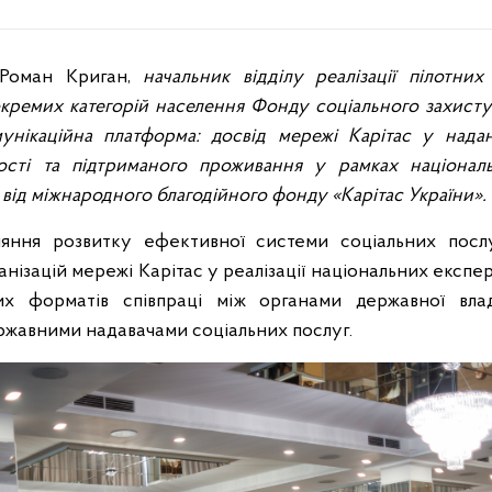
 Роман Криган,
начальник відділу реалізації пілотни
кремих категорій населення Фонду соціального захисту о
унікаційна платформа: досвід мережі Карітас у нада
ості та підтриманого проживання у рамках націонал
 від міжнародного благодійного фонду «Карітас України».
яння розвитку ефективної системи соціальних посл
анізацій мережі Карітас у реалізації національних експе
х форматів співпраці між органами державної влад
ржавними надавачами соціальних послуг.