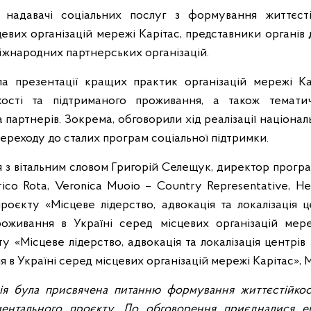
 надавачі соціальних послуг з формування життєсті
евих організацій мережі Карітас, представники органів 
міжнародних партнерських організацій.
ла презентації кращих практик організацій мережі Ка
ості та підтриманого проживання, а також тематич
 партнерів. Зокрема, обговорили хід реалізації націон
переходу до сталих програм соціальної підтримки.
я з вітальним словом Григорій Селещук, директор прог
rico Rota, Veronica Muoio – Country Representative, He
проєкту «Місцеве лідерство, адвокація та локалізація ц
оживання в Україні серед місцевих організацій мереж
 «Місцеве лідерство, адвокація та локалізація центрів 
 в Україні серед місцевих організацій мережі Карітас», 
ія була присвячена питанню формування життєстійкост
ментального проєкту. До обговорення приєдналися ек