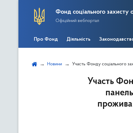
Фонд соціального захисту о
Офіційний вебпортал
Про Фонд
Діяльність
Законодавств
Новини
Участь Фонду соціального захисту осіб з інвалідністю у панельні
Участь Фон
панель
прожива