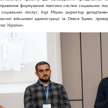
правління формування політики систем соціальних посл
 соціальних послуг
, Ігор Мішан,
директор департамен
асної військової адміністрації та Олеся Балян
, пров
ас України».