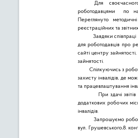
Для
своєчасног
роботодавцями
по на
Переглянуто методичні
реєстраційних та звітни
Завдяки співпраці
для роботодавців про реє
сайті центру зайнятості,
зайнятості.
Спілкуючись з робо
захисту інвалідів, де мо
та працевлаштування інва
При здачі звіті
додаткових робочих місц
інвалідів.
Запрошуємо робото
вул.. Грушевського,8. ко