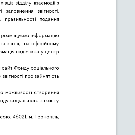
вців відділу взаємодії з
 заповнення звітності.
а правильності подання
о розміщуємо інформацію
а звітів,
на офіційному
ормація надіслана у центр
 сайт Фонду соціального
звітності про зайнятість
одо можливості створення
онду соціального захисту
ресою:
46021. м
. Тернопіль,