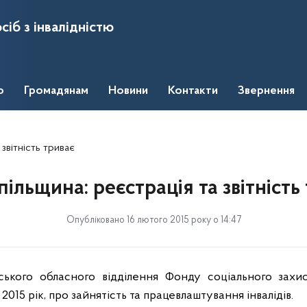
сіб з інвалідністю
о
Громадянам
Новини
Контакти
Звернення
звітність триває
ільщина: реєстрація та звітність
Опубліковано 16 лютого 2015 року о 14:47
ьського обласного відділення Фонду соціального захи
а 2015 рік, про зайнятість та працевлаштування інвалідів.