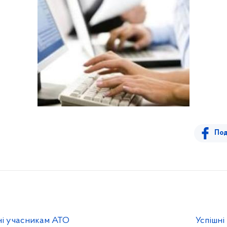
Под
ні учасникам АТО
Успішні