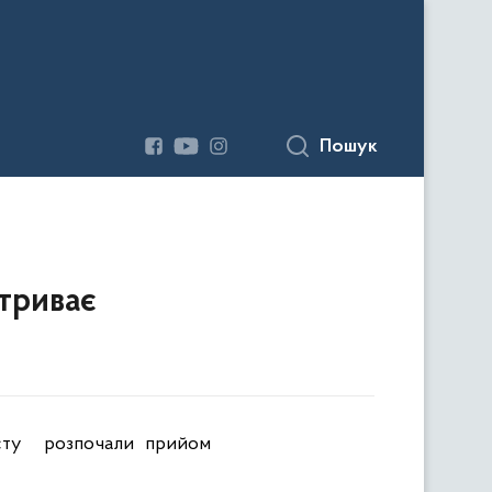
Пошук
 триває
сту
розпочали прийом