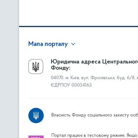
Мапа порталу
Про Фонд
Юридична адреса Центральног
Фонду:
Керівництво
04070, м. Київ, вул. Фролівська, буд. 6/8,
Структура Фонду
ЄДРПОУ 00034163
Територіальні відділення
Вінницьке відділення
Волинське відділення
Власність Фонду соціального захисту осіб
Дніпропетровське відділення
Донецьке відділення
Житомирське відділення
Портал працює в тестовому режимі. Якщо 