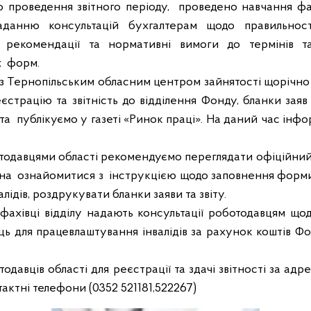
о проведення звітного періоду,
проведено навчання фахі
данню консультацій бухгалтерам щодо правильності
 рекомендації та нормативні вимоги до термінів т
х
форм.
 з Тернопільським обласним центром зайнятості щорічн
страцію та звітність до відділення Фонду, бланки заяв т
 та
публікуємо у газеті «Ринок праці». На даний час інф
тодавцями області рекомендуємо переглядати офіційний
жна
ознайомитися з
інструкцією щодо заповнення форми 
лідів, роздрукувати бланки заяви та звіту.
в фахівці відділу надають консультації роботодавцям щ
ь для працевлаштування інвалідів за рахунок коштів Ф
давців області для реєстрації та здачі звітності за ад
нтактні телефони (0352 521181,522267)