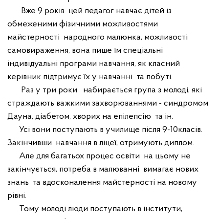
Вже 9 років
цей педагог навчає дітей із
обмеженими фізичними можливостями
майстерності
народного малюнка, можливості
самовираження, вона пише їм спеціальні
індивідуальні програми навчання, як класний
керівник підтримує їх у навчанні
та побуті.
Раз у три роки
набирається група з молоді, які
страждають важкими захворюваннями - синдромом
Дауна, діабетом, хворих на епілепсію
та ін.
Усі вони поступають в училище після 9-10класів.
Закінчивши
навчання в ліцеї, отримують диплом.
Але для багатьох процес освіти
на цьому не
закінчується, потреба в малюванні
вимагає нових
знань
та вдосконалення майстерності на новому
рівні.
Тому молоді люди поступають в інститути,