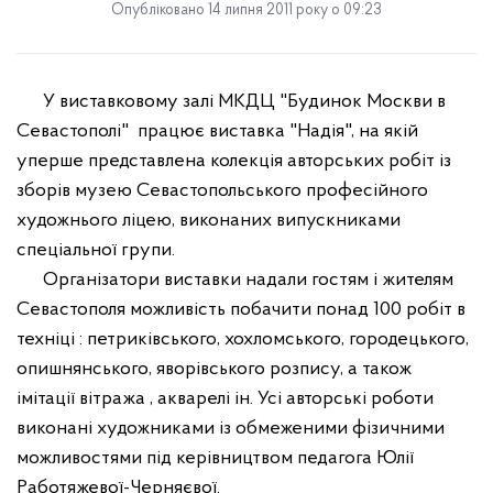
Опубліковано 14 липня 2011 року о 09:23
У виставковому залі МКДЦ "Будинок Москви в
Севастополі"
працює виставка "Надія", на якій
уперше представлена колекція авторських робіт із
зборів музею Севастопольського професійного
художнього ліцею, виконаних випускниками
спеціальної групи.
Організатори виставки надали гостям і жителям
Севастополя можливість побачити понад 100 робіт в
техніці : петриківського, хохломського, городецького,
опишнянського, яворівського розпису, а також
імітації вітража , акварелі ін. Усі авторські роботи
виконані художниками із обмеженими фізичними
можливостями під керівництвом педагога Юлії
Работяжевої-Черняєвої.