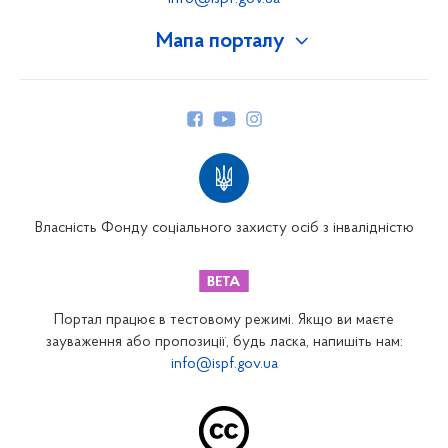
Мапа порталу
Про Фонд
Керівництво
Структура Фонду
Територіальні відділення
Вінницьке відділення
Волинське відділення
Власність Фонду соціального захисту осіб з інвалідністю
Дніпропетровське відділення
Донецьке відділення
Житомирське відділення
Портал працює в тестовому режимі. Якщо ви маєте
Закарпатське відділення
зауваження або пропозиції, будь ласка, напишіть нам:
info@ispf.gov.ua
Запорізьке відділення
Івано-Франківське відділення
Київське міське відділення