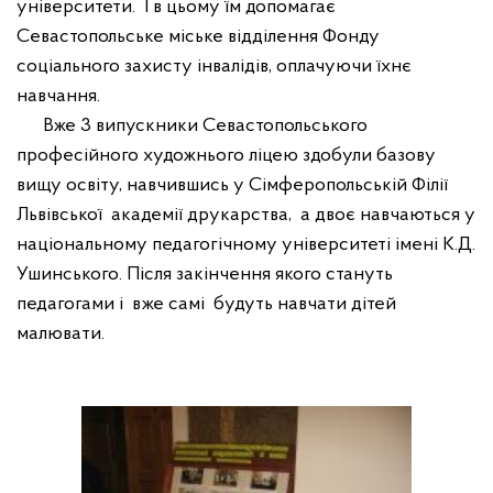
університети.
І в цьому їм допомагає
Севастопольське міське відділення Фонду
соціального захисту інвалідів, оплачуючи їхнє
навчання.
Вже 3 випускники Севастопольського
професійного художнього ліцею здобули базову
вищу освіту, навчившись у Сімферопольській Філії
Львівської
академії друкарства,
а двоє навчаються у
національному педагогічному університеті імені К.Д.
Ушинського. Після закінчення якого стануть
педагогами і
вже самі
будуть навчати дітей
малювати.