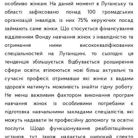
особливо жінкам. На даний момент в Луганську та
області зафіксовано понад 100 громадських
організацій інвалідів, із них 75% керуючих посад
займають саме жінки. Що стосується фінансування
відділенням Фонду навчання жінок з інвалідністю та
отримання ними висококваліфікованих
спеціальностей на Луганщині, то сьогодні ця
тенденція збільшується. Відбувається розширення
сфери освіти, втілюються нові більш актуальні та
сучасні професії, отримавши які жінки з вадами
здоров’я матимуть можливість знайти гідну роботу.
Не менш важливим фактором виконання програм
навчання жінок із особливими потребами є
підготовка навчальними закладами спеціалістів, які
можуть надавати їм професійну допомогу та освітні
послуги. Щодо функціонування реабілітаційних
установ, тут також надається широкий спектр