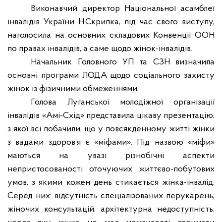
Виконавчий директор Національної асамблеї
інвалідів України Н.Скрипка, під час свого виступу,
наголосила на основних складових Конвенції ООН
по правах інвалідів, а саме щодо жінок-інвалідів.
Начальник Головного УП та СЗН визначила
основні програми ЛОДА щодо соціального захисту
жінок із фізичними обмеженнями.
Голова Луганської молодіжної організації
інвалідів «Амі-Схід» представила цікаву презентацію,
з якої всі побачили, що у повсякденному житті жінки
з вадами здоров’я є «міфами». Під назвою «міфи»
маються на увазі різнобічні аспекти
непристосованості оточуючих життєво-побутових
умов, з якими кожен день стикається жінка-інвалід.
Серед них: відсутність спеціалізованих перукарень,
жіночих консультацій, архітектурна недоступність,