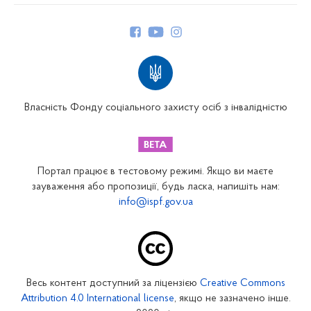
Керівництво
Структура Фонду
Територіальні відділення
Вінницьке відділення
Волинське відділення
Власність Фонду соціального захисту осіб з інвалідністю
Дніпропетровське відділення
Донецьке відділення
Житомирське відділення
Портал працює в тестовому режимі. Якщо ви маєте
Закарпатське відділення
зауваження або пропозиції, будь ласка, напишіть нам:
info@ispf.gov.ua
Запорізьке відділення
Івано-Франківське відділення
Київське міське відділення
Київське обласне відділення
Весь контент доступний за ліцензією
Creative Commons
Кіровоградське відділення
Attribution 4.0 International license
, якщо не зазначено інше.