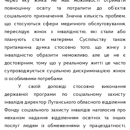
через яку жінка не має можливості отримати
повноцінну освіту та потрапити до об’єктів
соціального призначення. Значна кількість проблем,
що стосуються сфери медичного обслуговування,
переслідує жінок з інвалідністю, які стали або
планують стати матерями. Суспільству також
притаманна думка стосовно того, що жінку з
інвалідністю образити неможливо, але це не є
достовірним, тому що у реальному житті це часто
супроводжується суцільною дискримінацією жінок
із особливими потребами.
У своїй доповіді стосовно виконання
державної програми по соціальному захисту
інвалідів директор Луганського обласного відділення
Фонду соціального захисту інвалідів наголосив про
механізм надання відділенням освітніх та інших
послуг людям із обмеженнями у працездатності,