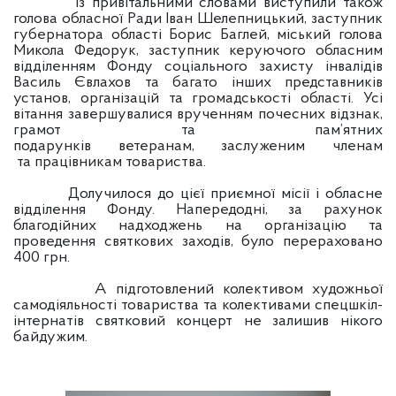
Із привітальними словами виступили також
голова обласної Ради Іван Шелепницький, заступник
губернатора області Борис Баглей, міський голова
Микола Федорук, заступник керуючого обласним
відділенням Фонду соціального захисту інвалідів
Василь Євлахов та багато інших представників
установ, організацій та громадськості області. Усі
вітання завершувалися врученням почесних відзнак,
грамот та пам’ятних
подарунків ветеранам, заслуженим членам
та працівникам товариства.
Долучилося до цієї приємної місії і обласне
відділення Фонду. Напередодні, за рахунок
благодійних надходжень на організацію та
проведення святкових заходів, було перераховано
400 грн.
А підготовлений колективом художньої
самодіяльності товариства та колективами спецшкіл-
інтернатів святковий концерт не залишив нікого
байдужим.