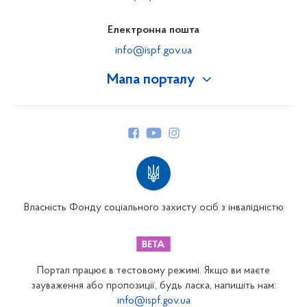
Електронна пошта
info@ispf.gov.ua
Мапа порталу
Про Фонд
Керівництво
Структура Фонду
Територіальні відділення
Вінницьке відділення
Волинське відділення
Власність Фонду соціального захисту осіб з інвалідністю
Дніпропетровське відділення
Донецьке відділення
Житомирське відділення
Портал працює в тестовому режимі. Якщо ви маєте
Закарпатське відділення
зауваження або пропозиції, будь ласка, напишіть нам:
info@ispf.gov.ua
Запорізьке відділення