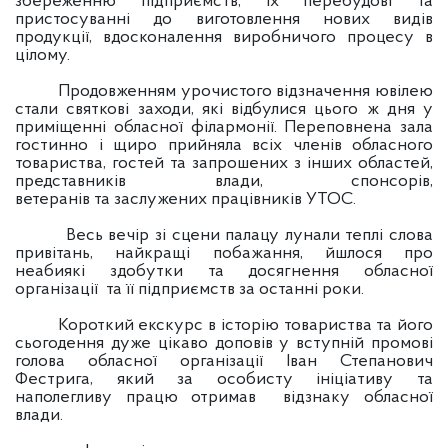
збереженню підприємств, їх перебудові та
пристосуванні до виготовлення нових видів
продукції, вдосконалення виробничого процесу в
цілому.
Продовженням урочистого відзначення ювілею
стали святкові заходи, які відбулися цього ж дня у
приміщенні обласної філармонії. Переповнена зала
гостинно і щиро прийняла всіх членів обласного
товариства, гостей та запрошених з інших областей,
представників влади, спонсорів,
ветеранів та заслужених працівників УТОС.
Весь вечір зі сцени палацу лунали теплі слова
привітань, найкращі побажання, йшлося про
неабиякі здобутки та досягнення обласної
організації та її підприємств за останні роки.
Короткий екскурс в історію товариства та його
сьогодення дуже цікаво доповів у вступній промові
голова обласної організації Іван Степанович
Фестрига, який за особисту ініціативу та
наполегливу працю отримав відзнаку обласної
влади.