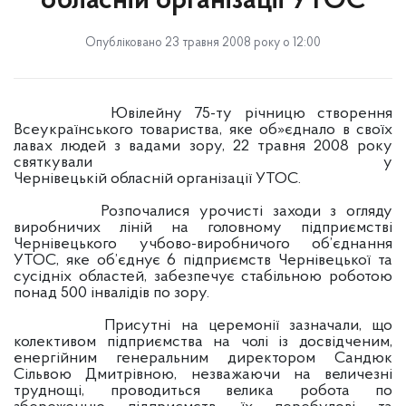
обласній організації УТОС
Опубліковано 23 травня 2008 року о 12:00
Ювілейну 75-ту річницю створення
Всеукраїнського товариства, яке об»єднало в своїх
лавах людей з вадами зору, 22 травня 2008 року
святкували у
Чернівецькій обласній організації УТОС.
Розпочалися урочисті заходи з огляду
виробничих ліній на головному підприємстві
Чернівецького учбово-виробничого об’єднання
УТОС, яке об’єднує 6 підприємств Чернівецької та
сусідніх областей, забезпечує стабільною роботою
понад 500 інвалідів по зору.
Присутні на церемонії зазначали, що
колективом підприємства на чолі із досвідченим,
енергійним генеральним директором Сандюк
Сільвою Дмитрівною, незважаючи на величезні
труднощі, проводиться велика робота по