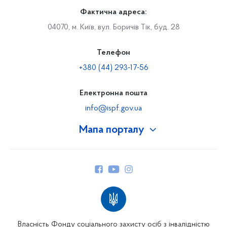
Фактична адреса:
04070, м. Київ, вул. Боричів Тік, буд. 28
Телефон
+380 (44) 293-17-56
Електронна пошта
info@ispf.gov.ua
Мапа порталу
Про Фонд
Керівництво
Структура Фонду
Територіальні відділення
Вінницьке відділення
Волинське відділення
Власність Фонду соціального захисту осіб з інвалідністю