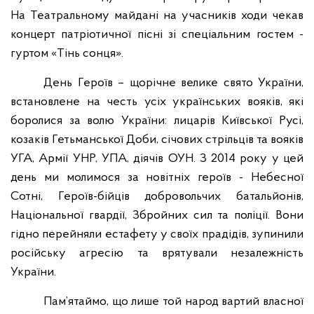
На Театральному майдані на учасників ходи чекав
концерт патріотичної пісні зі спеціальним гостем -
гуртом «Тінь сонця».
День Героїв – щорічне велике свято України,
встановлене на честь усіх українських вояків, які
боролися за волю України: лицарів Київської Русі,
козаків Гетьманської Доби, січових стрільців та вояків
УГА, Армії УНР, УПА, діячів ОУН. З 2014 року у цей
день ми молимося за новітніх героїв - Небесної
Сотні, Героїв-бійців добровольчих батальйонів,
Національної гвардії, Збройних сил та поліції. Вони
гідно перейняли естафету у своїх прадідів, зупинили
російську агресію та врятували незалежність
України.
Пам’ятаймо, що лише той народ вартий власної