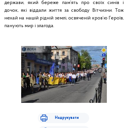
держави, який береже пам’ять про своїх синів і
дочок, які віддали життя за свободу Вітчизни. Тож
нехай на нашій рідній землі, освяченій кров’ю Героїв,
панують мир і злагода.
Надрукувати