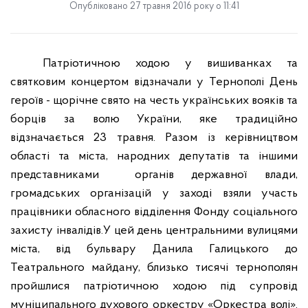
Опубліковано 27 травня 2016 року о 11:41
Патріотичною ходою у вишиванках та
святковим концертом відзначали у Тернополі
День
героїв - щорічне свято на честь українських вояків та
борців за волю України,
яке традиційно
відзначається 23 травня.
Разом із керівництвом
області та міста, народних депутатів та іншими
представниками
органів державної влади,
громадських організацій у заході взяли участь
працівники обласного відділення Фонду соціального
захисту інвалідів.
У цей день центральними вулицями
міста, від бульвару Данила Галицького до
Театрального майдану, близько тисячі тернополян
пройшлися патріотичною ходою під супровід
муніципального духового оркестру «Оркестра волі».