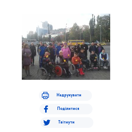
Надрукувати
Поділитися
Твітнути