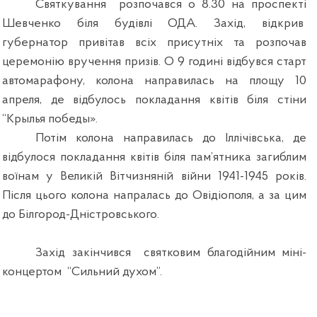
Святкування
розпочався о 8.30 на проспекті
Шевченко біля будівлі ОДА. Захід, відкрив
губернатор привітав всіх присутніх та розпочав
церемонію вручення призів. О 9 годині відбувся старт
автомарафону, колона направилась на площу 10
апреля, де відбулось покладання квітів біля стіни
“К
рылья победы»
.
Потім колона направилась до Іллічівська, де
відбулося покладання квітів біля пам’ятника загиблим
воїнам у Великій Вітчизняній війни 1941-1945 років.
Після цього колона напралась до Овідіополя, а за цим
до Білгород-Дністровського.
Захід закінчився
святковим благодійним міні-
концертом
“Сильний духом”.