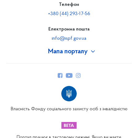
Телефон
+380 (44) 293-17-56
Електронна пошта
info@ispf.gov.ua
Мапа порталу
Про Фонд
Керівництво
Структура Фонду
Територіальні відділення
Вінницьке відділення
Волинське відділення
Власність Фонду соціального захисту осіб з інвалідністю
Дніпропетровське відділення
Донецьке відділення
Житомирське відділення
Портал працює в тестовому режимі. Якщо ви маєте