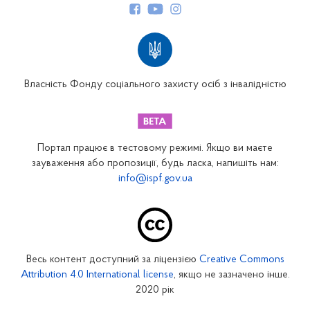
Структура Фонду
Територіальні відділення
Вінницьке відділення
Волинське відділення
Власність Фонду соціального захисту осіб з інвалідністю
Дніпропетровське відділення
Донецьке відділення
Житомирське відділення
Портал працює в тестовому режимі. Якщо ви маєте
Закарпатське відділення
зауваження або пропозиції, будь ласка, напишіть нам:
info@ispf.gov.ua
Запорізьке відділення
Івано-Франківське відділення
Київське міське відділення
Київське обласне відділення
Весь контент доступний за ліцензією
Creative Commons
Кіровоградське відділення
Attribution 4.0 International license
, якщо не зазначено інше.
Луганське відділення
2020 рік