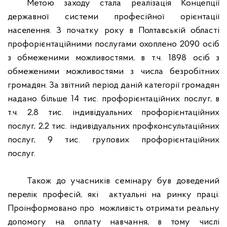
Метою заходу стала реалізація Концепції
державної системи професійної орієнтації
населення. З початку року в Полтавській області
профорієнтаційними послугами охоплено 2090 осіб
з обмеженими можливостями, в т.ч. 1898 осіб з
обмеженими можливостями з числа безробітних
громадян. За звітний період даній категорії громадян
надано більше 14 тис. профорієнтаційних послуг, в
т.ч. 2,8 тис. індивідуальних профорієнтаційних
послуг, 2,2 тис. індивідуальних профконсультаційних
послуг, 9 тис. групових профорієнтаційних
послуг.
Також до учасників семінару був доведений
перелік професій, які
актуальні на ринку праці.
Проінформовано про
можливість отримати реальну
допомогу на оплату навчання, в тому числі