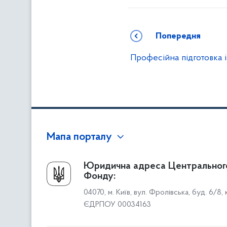
Попередня
Професійна підготовка і
Мапа порталу
Про Фонд
Юридична адреса Центральног
Фонду:
Керівництво
04070, м. Київ, вул. Фролівська, буд. 6/8,
Структура Фонду
ЄДРПОУ 00034163
Територіальні відділення
Вінницьке відділення