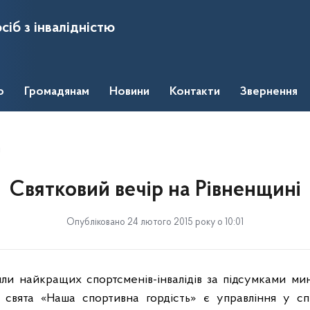
сіб з інвалідністю
о
Громадянам
Новини
Контакти
Звернення
і
Святковий вечір на Рівненщині
Опубліковано 24 лютого 2015 року о 10:01
или
най
кращих спортсменів-інвалідів за підсумками ми
и свята «Наша спортивна гордість» є управління у сп