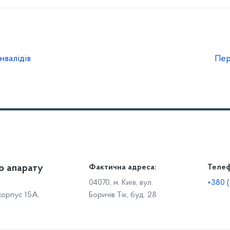
нвалідів
Пер
о апарату
Громадянам
Фактична адреса:
Теле
Дія
Доступ до публічної інформації
Робо
04070, м. Київ, вул.
+380 (
 корпус 15А,
Боричів Тік, буд. 28
Звіти щодо роботи із запитами на отримання публічної
С
інформації
Р
Звернення громадян
с