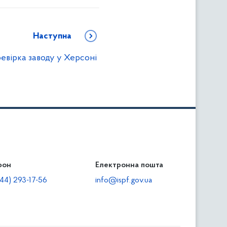
Наступна
евірка заводу у Херсоні
фон
льність
Електронна пошта
тодавцям
44) 293-17-56
info@ispf.gov.ua
плата адміністративно-господарських санкцій
еквізити для сплати адміністративно-господарських
анкцій та/або пені