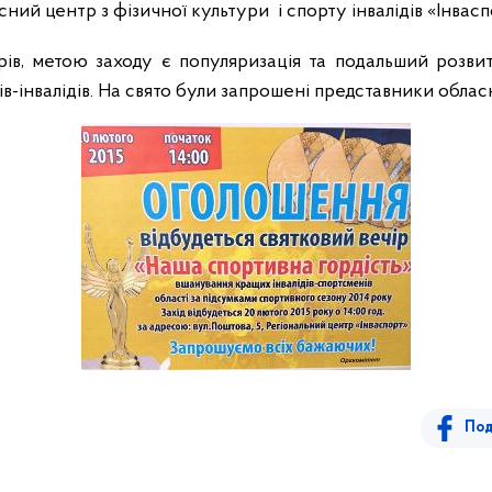
ний центр з фізичної культури і спорту інвалідів «Інвасп
орів, метою заходу є популяризація та подальший розви
-інвалідів. На свято
були
запрошені представники обласн
Под