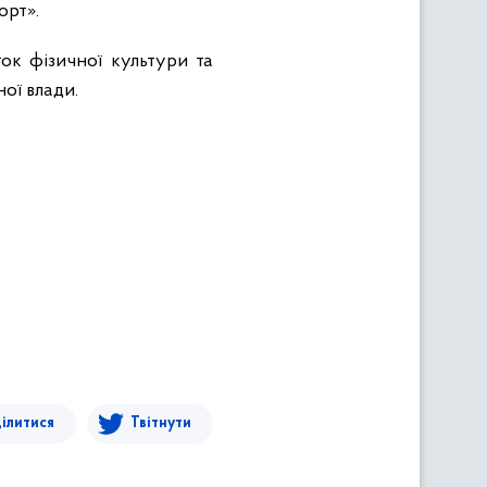
орт».
ток фізичної культури та
ої влади.
ілитися
Твітнути