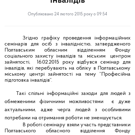
інвалідів
Опубліковано 24 лютого 2015 року о 09:54
Згідно графіку проведення інформаційних
семінарів для осіб з інвалідністю, затвердженого
Полтавським обласним відділенням Фонду
соціального захисту інвалідів та
міським
центром
зайнятості,
16.02.2015 року відбувся семінар для
інвалідів, які перебувають на обліку в Полтавському
міському центрі зайнятості на тему ”Професійна
підготовка інвалідів”.
Такі спільні інформаційні заходи для людей з
обмеженими фізичними можливостями
є дуже
актуальними, адже
черга людей з особливими
потребами на отримання роботи не зменшується
.
В роботі семінару взяли участь представники
Полтавського обласного відділення Фонду