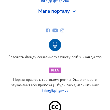
info@ispf.gov.ua
Мапа порталу
Про Фонд
Керівництво
Структура Фонду
Територіальні відділення
Вінницьке відділення
Волинське відділення
Власність Фонду соціального захисту осіб з інвалідністю
Дніпропетровське відділення
Донецьке відділення
Житомирське відділення
Портал працює в тестовому режимі. Якщо ви маєте
Закарпатське відділення
зауваження або пропозиції, будь ласка, напишіть нам:
info@ispf.gov.ua
Запорізьке відділення
Івано-Франківське відділення
Київське міське відділення