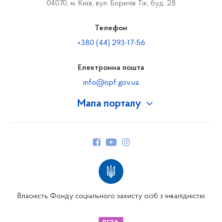
04070, м. Київ, вул. Боричів Тік, буд. 28
Телефон
+380 (44) 293-17-56
Електронна пошта
info@ispf.gov.ua
Мапа порталу
Про Фонд
Керівництво
Структура Фонду
Територіальні відділення
Вінницьке відділення
Волинське відділення
Власність Фонду соціального захисту осіб з інвалідністю
Дніпропетровське відділення
Донецьке відділення