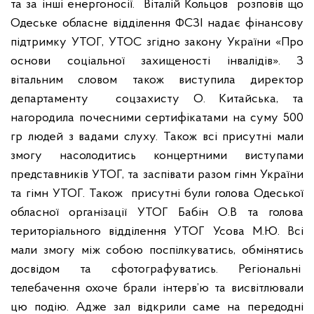
та за інші енергоносії.
Віталій Кольцов
розповів що
Одеське обласне відділення ФСЗІ надає фінансову
підтримку УТОГ, УТОС згідно закону України «Про
основи соціальної захищеності інвалідів». З
вітальним словом також виступила директор
департаменту
соцзахисту О. Китайська, та
нагородила почесними сертифікатами на суму 500
гр людей з вадами слуху. Також всі присутні мали
змогу насолодитись концертними виступами
представників УТОГ, та заспівати разом гімн України
та гімн УТОГ. Також
присутні були голова Одеської
обласної організації УТОГ Бабін О.В та голова
територіального відділення УТОГ Усова М.Ю. Всі
мали змогу між собою поспілкуватись, обмінятись
досвідом та сфотографуватись. Регіональні
телебачення охоче брали інтерв’ю та висвітлювали
цю подію. Адже зал відкрили саме на передодні