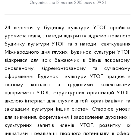
Опубліковано 12 жовтня 2015 року о 09:21
24 вересня у будинку культури УТОГ пройшла
урочиста подія, з нагоди відкриття відремонтованого
будинку культури УТОГ та з нагоди
святкування
Міжнародного дня глухих.
Будинок культури УТОГ
відкри
вся
для всіх бажаючих в більш яскравому,
оновленому
, відремонтованому
та сучасному
оформленні. Будин
ок
культури
УТОГ п
рацю
є
в
тісному контакті з трудовими колективами
підприємств УТОГ, структурних організацій УТОГ,
школою-інтернат для глухих дітей, організаціями та
закладами культури інших систем. Створю
є
умови
для вивчення, формування і задоволення духовних і
культурних запитів членів УТОГ, розвитку їх
ініціативи і реалізації творчого потенціалу в сфері