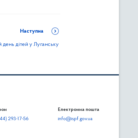
Наступна
 день дітей у Луганську
фон
льність
Електронна пошта
тодавцям
44) 293-17-56
info@ispf.gov.ua
плата адміністративно-господарських санкцій
еквізити для сплати адміністративно-господарських