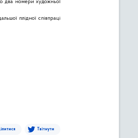
но два номери художньої
альшої плідної співпраці
ілитися
Твітнути