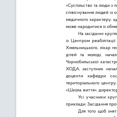
«Суспільство та люди з 
співіснування людей і
медичного характеру, щ
може народитися із обм
На засіданні кругл
із Центром реабілітаці
Хмельницького, лікар ге
дітей та молоді, нача
Чорнобильської катастр
ХОДА, заступник начал
доценти кафедри соці
територіального центру,
«Школа життя», директор 
Усі учасники кру
приклади. Засідання про
Для того щоб знят