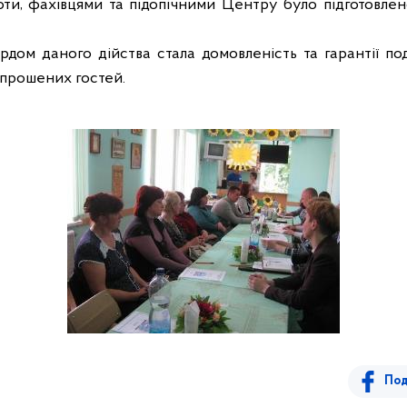
ти, фахівцями та підопічними Центру було підготовле
дом даного дійства стала домовленість та гарантії под
апрошених гостей.
Под