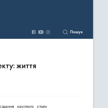
Пошук
екту: життя
сідання круглого столу