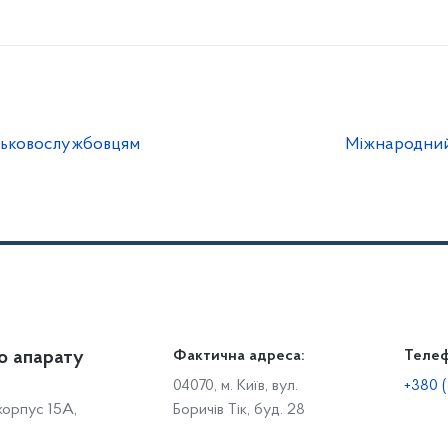
ськовослужбовцям
Міжнародний
о апарату
Громадянам
Фактична адреса:
Теле
Дія
Доступ до публічної інформації
Робо
04070, м. Київ, вул.
+380 (
 корпус 15А,
Боричів Тік, буд. 28
Звіти щодо роботи із запитами на отримання публічної
С
інформації
Р