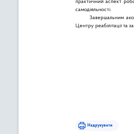
практичний аспект робо
самодіяльності.
Завершальним акор
Центру реабілітації та з
Надрукувати