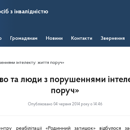
сіб з інвалідністю
о
Громадянам
Новини
Контакти
Звернення
шеннями інтелекту: життя поруч»
во та люди з порушеннями інтел
поруч»
Опубліковано 04 червня 2014 року о 14:46
тру реабілітації «Родинний затишок» відбулося за