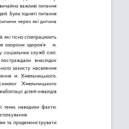
звичайно важливі питання
ей. Були підняті питання
ричини через які дитина
й, які тісно співпрацюють
ня охорони здоров’я
м.
 соціальних служб сім’ї,
 постраждали внаслідок
ьного захисту населення
ення м. Хмельницького,
сихолог Хмельницького
ілітації дітей-інвалідів
ї теми, наводили факти,
спілкування.
тям та продемонструвати