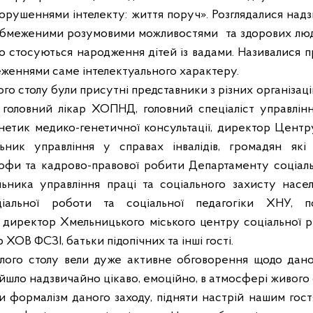
порушеннями інтелекту: життя поруч». Розглядалися над
з обмеженими розумовими можливостями
та здорових люд
о стосуються народження дітей із вадами. Називалися п
еженнями саме інтелектуального характеру.
ого столу були присутні представники з різних організаці
ї: головний лікар ХОПНД, головний спеціаліст управлін
нетик медико-генетичної консультації, директор Центру
льник управління у справах інвалідів, громадян які
офи та кадрово-правової робити Департаменту соціал
ьника управління праці та соціального захисту насел
альної роботи та соціальної педагогіки ХНУ, п
 директор Хмельницького міського центру соціальної реаб
ХОВ ФСЗІ, батьки підопічних та інші гості.
глого столу вели дуже активне обговорення щодо дано
йшло надзвичайно цікаво, емоційно, в атмосфері живого 
и формалізм даного заходу, підняти настрій нашим гос