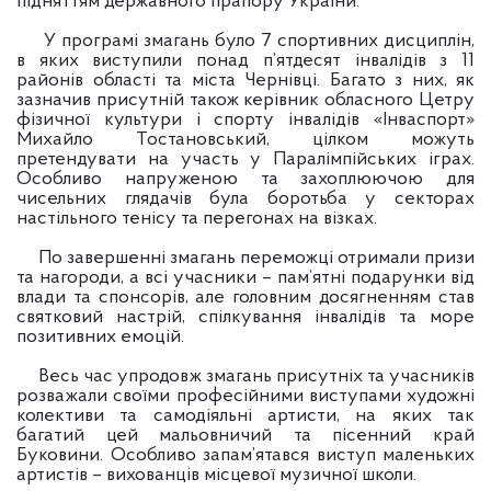
підняттям державного прапору України.
У програмі змагань було 7 спортивних дисциплін,
в яких виступили понад п’ятдесят інвалідів з 11
районів області та міста Чернівці. Багато з них, як
зазначив присутній також керівник обласного Цетру
фізичної культури і спорту інвалідів «Інваспорт»
Михайло Тостановський, цілком можуть
претендувати на участь у Паралімпійських іграх.
Особливо напруженою та захоплюючою для
чисельних глядачів була боротьба у секторах
настільного тенісу та перегонах на візках.
По завершенні змагань переможці отримали призи
та нагороди, а всі учасники – пам’ятні подарунки від
влади та спонсорів, але головним досягненням став
святковий настрій, спілкування інвалідів та море
позитивних емоцій.
Весь час упродовж змагань присутніх та учасників
розважали своїми професійними виступами художні
колективи та самодіяльні артисти, на яких так
багатий цей мальовничий та пісенний край
Буковини. Особливо запам’ятався виступ маленьких
артистів – вихованців місцевої музичної школи.