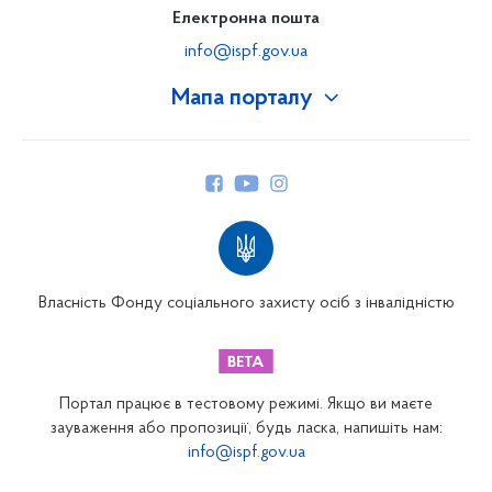
Електронна пошта
info@ispf.gov.ua
Мапа порталу
Про Фонд
Керівництво
Структура Фонду
Територіальні відділення
Вінницьке відділення
Волинське відділення
Власність Фонду соціального захисту осіб з інвалідністю
Дніпропетровське відділення
Донецьке відділення
Житомирське відділення
Портал працює в тестовому режимі. Якщо ви маєте
Закарпатське відділення
зауваження або пропозиції, будь ласка, напишіть нам:
info@ispf.gov.ua
Запорізьке відділення