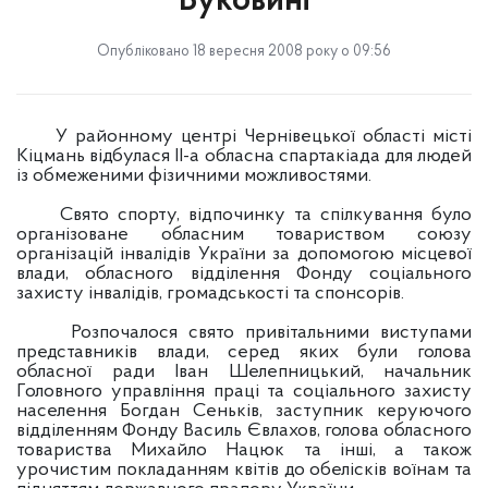
Буковині
Опубліковано 18 вересня 2008 року о 09:56
У районному центрі Чернівецької області місті
Кіцмань відбулася ІІ-а обласна спартакіада для людей
із обмеженими фізичними можливостями.
Свято спорту, відпочинку та спілкування було
організоване обласним товариством союзу
організацій інвалідів України за допомогою місцевої
влади, обласного відділення Фонду соціального
захисту інвалідів, громадськості та спонсорів.
Розпочалося свято привітальними виступами
представників влади, серед яких були голова
обласної ради Іван Шелепницький, начальник
Головного управління праці та соціального захисту
населення Богдан Сеньків, заступник керуючого
відділенням Фонду Василь Євлахов, голова обласного
товариства Михайло Нацюк та інші, а також
урочистим покладанням квітів до обелісків воїнам та