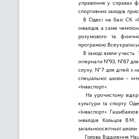
управління у справах ф
спортивних заходів, прис
В Одесі на базі СК «
інвалідів, а саме чемпіон
розумового та фізичн
програмою Всеукраїнської
В заході взяли участь
інтернати №93, №87 для д
слуху,
№7 для дітей з на
спеціальної школи – ін
«Інваспорт».
На урочистому відкри
культури та спорту Оде
«Інваспорт» Гашибаязо
інвалідів Кольцов В.М
загальноосвітньої школи 
Голова Відділення На