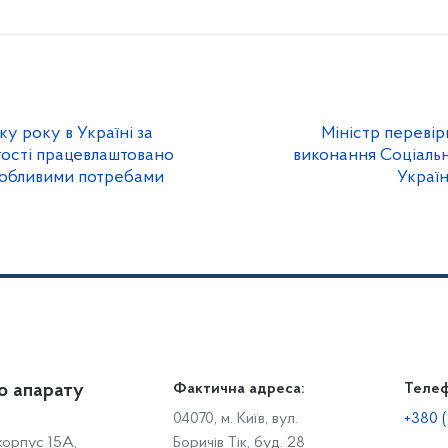
ку року в Україні за
Міністр перевір
тості працевлаштовано
виконання Соціальн
особливими потребами
Україн
о апарату
Громадянам
Фактична адреса:
Теле
Дія
Доступ до публічної інформації
Робо
04070, м. Київ, вул.
+380 (
 корпус 15А,
Боричів Тік, буд. 28
Звіти щодо роботи із запитами на отримання публічної
С