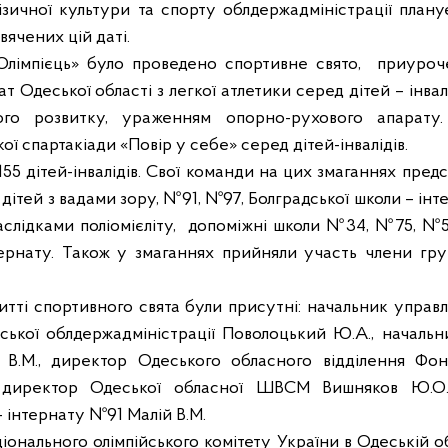
ізичної культури та спорту облдержадміністрації
плану
вячених цій даті.
Олімпієць» було проведено спортивне свято,
приуроч
ат Одеської області з легкої атлетики серед дітей – інвал
ого розвитку, ураженням опорно-рухового апарату
 спартакіади «Повір у себе» серед дітей-інвалідів.
155 дітей-інвалідів. Свої команди на цих змаганнях пред
ітей з вадами зору, №91, №97, Болградської школи – інт
слідками поліомієліту,
допоміжні школи №34, №75, №5 м
тернату. Також у змаганнях прийняли участь члени груп
тті спортивного свята були присутні: начальник управл
ської облдержадміністрації Поволоцький Ю.А., началь
в В.М., директор Одеського обласного відділення Фон
., директор Одеської обласної ШВСМ Вишняков Ю.О.
- інтернату №91 Малій В.М.
ціонального олімпійського комітету України в Одеській 