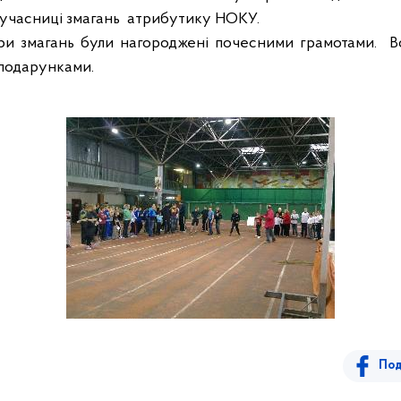
 учасниці змагань
атрибутику НОКУ.
ри змагань були нагороджені почесними грамотами.
В
подарунками.
Под