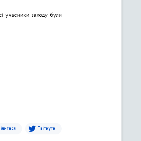
сі учасники заходу були
ілитися
Твітнути