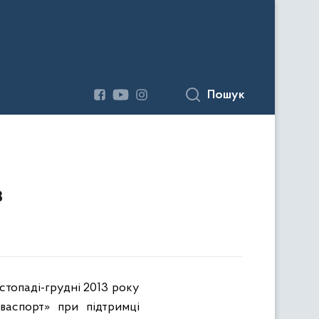
Пошук
в
истопаді-грудні 2013 року
нваспорт»
при підтримці