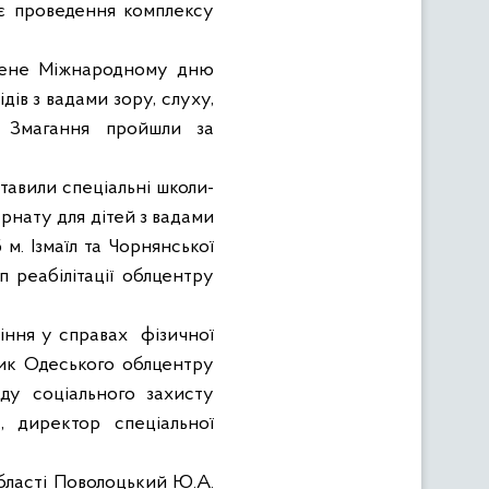
є проведення комплексу
ене Міжнародному дню
ідів з вадами зору, слуху,
. Змагання пройшли за
ставили спеціальні школи-
ернату для дітей з вадами
. Ізмаїл та Чорнянської
 реабілітації облцентру
іння у справах
фізичної
ник Одеського облцентру
ду соціального захисту
, директор спеціальної
області Поволоцький Ю.А.