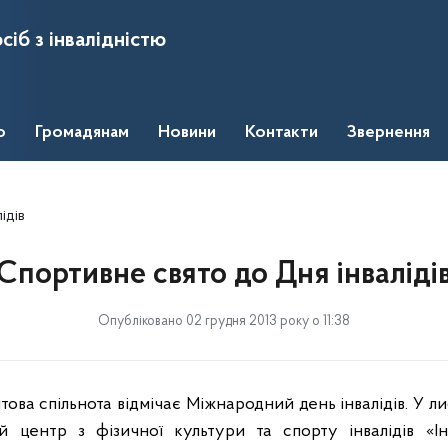
сіб з інвалідністю
о
Громадянам
Новини
Контакти
Звернення
ідів
Спортивне свято до Дня інваліді
Опубліковано 02 грудня 2013 року о 11:38
ова спільнота відмічає Міжнародний день інвалідів. У л
 центр з фізичної культури та спорту інвалідів «І