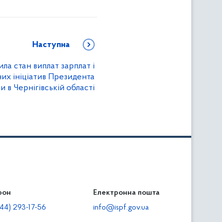
Наступна
ила стан виплат зарплат і
их ініціатив Президента
и в Чернігівській області
фон
льність
Електронна пошта
тодавцям
44) 293-17-56
info@ispf.gov.ua
плата адміністративно-господарських санкцій