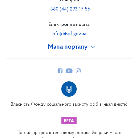
Телефон
+380 (44) 293-17-56
Електронна пошта
info@ispf.gov.ua
Мапа порталу
Про Фонд
Керівництво
Структура Фонду
Територіальні відділення
Вінницьке відділення
Волинське відділення
Власність Фонду соціального захисту осіб з інвалідністю
Дніпропетровське відділення
Донецьке відділення
Житомирське відділення
Портал працює в тестовому режимі. Якщо ви маєте