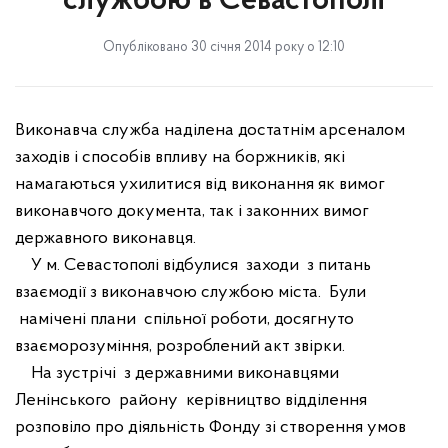
службою в Севастополі
Опубліковано 30 січня 2014 року о 12:10
Виконавча служба наділена достатнім арсеналом
заходів і способів впливу на боржників, які
намагаються ухилитися від виконання як вимог
виконавчого документа, так і законних вимог
державного виконавця.
У м. Севастополі відбулися
заходи
з питань
взаємодії з виконавчою службою міста.
Були
намічені плани
спільної роботи, досягнуто
взаєморозуміння, розроблений акт звірки.
На зустрічі
з державними виконавцями
Ленінського
району
керівництво відділення
розповіло про діяльність Фонду зі створення умов