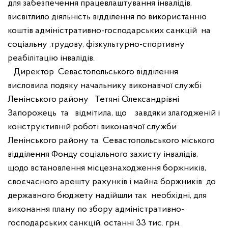
для забезпечення працевлаштування інвалідів,
висвітлило діяльність відділення по використанню
коштів адміністративно-господарських санкцій
на
соціальну ,трудову, фізкультурно-спортивну
реабілітацію інвалідів.
Д
иректор
Севастопольського відділення
висловила подяку начальнику виконавчої службі
Ленінського району
Тетяні Олександрівні
Запорожець
та
відмітила, що
завдяки злагодженій і
конструктивній роботі виконавчої служби
Ленінського району та
Севастопольського міського
відділення Фонду соціального захисту інвалідів,
щодо встановлення місцезнаходження боржників,
своєчасного арешту рахунків і майна боржників
до
державного бюджету надійшли так
необхідні, для
виконання плану по збору адміністративно-
господарських санкцій, останні 33 тис. грн.