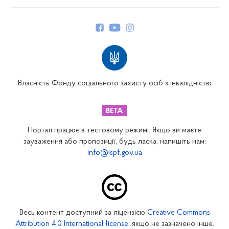
Про Фонд
Керівництво
Структура Фонду
Територіальні відділення
Вінницьке відділення
Волинське відділення
Власність Фонду соціального захисту осіб з інвалідністю
Дніпропетровське відділення
Донецьке відділення
Житомирське відділення
Портал працює в тестовому режимі. Якщо ви маєте
Закарпатське відділення
зауваження або пропозиції, будь ласка, напишіть нам:
info@ispf.gov.ua
Запорізьке відділення
Івано-Франківське відділення
Київське міське відділення
Київське обласне відділення
Весь контент доступний за ліцензією
Creative Commons
Кіровоградське відділення
Attribution 4.0 International license
, якщо не зазначено інше.