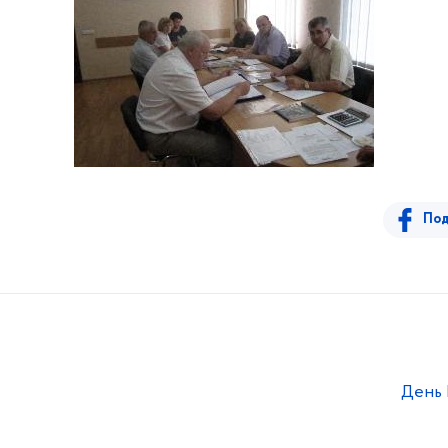
Под
День 