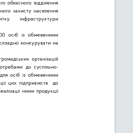
ого обласного відділення
льного захисту населення
итку інфраструктури
500 осіб із обмеженими
складно конкурувати на
громадських організацій
потребами до суспільно-
для осіб із обмеженими
ції цих підприємств
до
алізації ними продукції