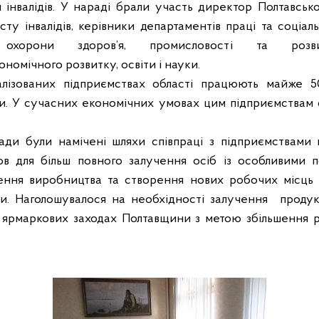
 інвалідів. У нараді брали участь директор Полтавськ
ту інвалідів, керівники департаментів праці та соціа
ії, охорони здоров’я, промисловості та розв
ономічного розвитку, освіти і науки.
алізованих підприємствах області працюють майже 
и. У сучасних економічних умовах цим підприємствам 
ади були намічені шляхи співпраці з підприємствами 
мов для більш повного залучення осіб із особливими 
рення виробництва та створення нових робочих місць 
и. Наголошувалося на необхідності залучення
продук
а ярмаркових заходах Полтавщини з метою збільшення ре