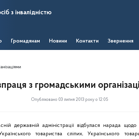
сіб з інвалідністю
о
Громадянам
Новини
Контакти
Звернення
анізаціями
впраця з громадськими організац
Опубліковано 03 липня 2013 року о 12:05
сній державній адміністрації відбулася нарада щодо 
країнського товариства сліпих, Українського това