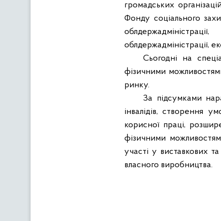
громадських організацій
Фонду соціального захис
облдержадміністрац
облдержадміністрації, ек
Сьогодні на спеці
фізичними можливостям
ринку.
За підсумками нар
інвалідів, створення у
корисної праці, розши
фізичними можливостям
участі у виставкових т
власного виробництва.