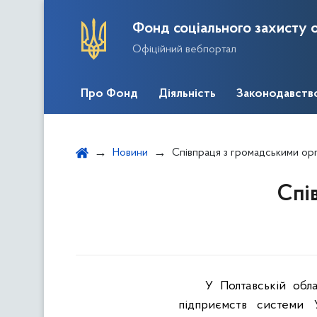
Фонд соціального захисту о
Офіційний вебпортал
Про Фонд
Діяльність
Законодавств
Новини
Співпраця з громадськими орг
Спі
У Полтавській обла
підприємств системи У