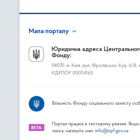
Мапа порталу
Про Фонд
Юридична адреса Центральног
Фонду:
Керівництво
04070, м. Київ, вул. Фролівська, буд. 6/8,
Структура Фонду
ЄДРПОУ 00034163
Територіальні відділення
Вінницьке відділення
Волинське відділення
Власність Фонду соціального захисту осіб
Дніпропетровське відділення
Донецьке відділення
Житомирське відділення
Портал працює в тестовому режимі. Якщо 
ласка, напишіть нам:
info@ispf.gov.ua
Закарпатське відділення