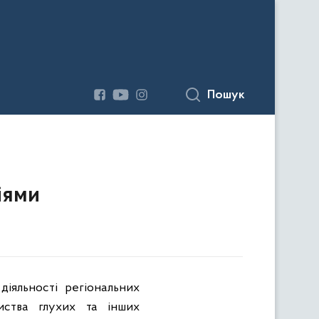
Пошук
іями
діяльності регіональних
риства глухих та інших