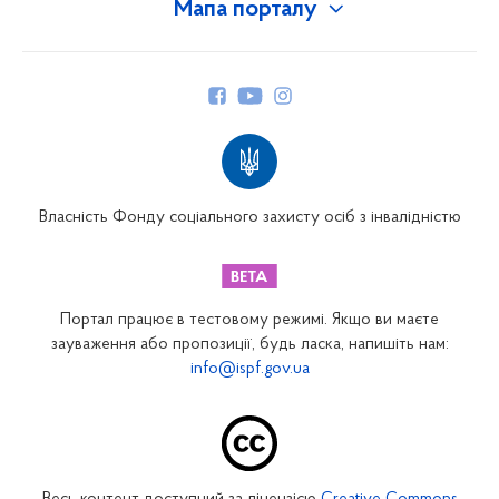
Мапа порталу
Про Фонд
Керівництво
Структура Фонду
Територіальні відділення
Вінницьке відділення
Волинське відділення
Власність Фонду соціального захисту осіб з інвалідністю
Дніпропетровське відділення
Донецьке відділення
Житомирське відділення
Портал працює в тестовому режимі. Якщо ви маєте
Закарпатське відділення
зауваження або пропозиції, будь ласка, напишіть нам:
info@ispf.gov.ua
Запорізьке відділення
Івано-Франківське відділення
Київське міське відділення
Київське обласне відділення