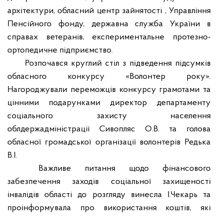
архітектури, обласний центр зайнятості , Управління
Пенсійного фонду, державна служба України в
справах ветеранів, експериментальне протезно-
ортопедичне підприємство.
Розпочався круглий стіл з підведення підсумків
обласного конкурсу «Волонтер року».
Нагороджували переможців конкурсу
грамотами та
цінними подарунками директор департаменту
соціального захисту населення
облдержадміністрації Сивопляс О.В. та голова
обласної громадської організації волонтерів Редька
В.І.
Важливе питання щодо фінансового
забезпечення заходів соціальної захищеності
інвалідів області до розгляду винесла І.Чекарь та
проінформувала про використання коштів, які