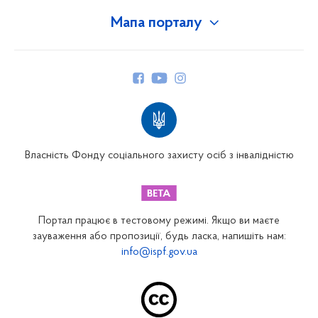
Мапа порталу
Про Фонд
Керівництво
Структура Фонду
Територіальні відділення
Вінницьке відділення
Волинське відділення
Власність Фонду соціального захисту осіб з інвалідністю
Дніпропетровське відділення
Донецьке відділення
Житомирське відділення
Портал працює в тестовому режимі. Якщо ви маєте
Закарпатське відділення
зауваження або пропозиції, будь ласка, напишіть нам:
info@ispf.gov.ua
Запорізьке відділення
Івано-Франківське відділення
Київське міське відділення