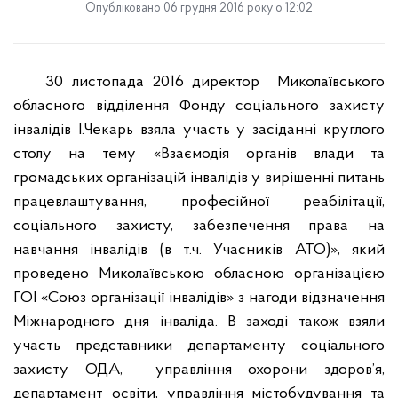
Опубліковано 06 грудня 2016 року о 12:02
30 листопада 2016 директор
Миколаївського
обласного відділення Фонду соціального захисту
інвалідів І.Чекарь взяла участь у засіданні круглого
столу на тему «Взаємодія органів влади та
громадських організацій інвалідів у вирішенні питань
працевлаштування, професійної реабілітації,
соціального захисту, забезпечення права на
навчання інвалідів (в т.ч. Учасників АТО)», який
проведено Миколаївською обласною організацією
ГОІ «Союз організації інвалідів»
з нагоди відзначення
Міжнародного дня інваліда.
В заході також взяли
участь представники департаменту соціального
захисту ОДА,
управління охорони здоров’я,
департамент освіти, управління містобудування та