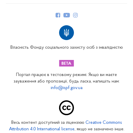
Про Фонд
Керівництво
Структура Фонду
Територіальні відділення
Вінницьке відділення
Волинське відділення
Власність Фонду соціального захисту осіб з інвалідністю
Дніпропетровське відділення
Донецьке відділення
Житомирське відділення
Портал працює в тестовому режимі. Якщо ви маєте
Закарпатське відділення
зауваження або пропозиції, будь ласка, напишіть нам:
info@ispf.gov.ua
Запорізьке відділення
Івано-Франківське відділення
Київське міське відділення
Київське обласне відділення
Весь контент доступний за ліцензією
Creative Commons
Кіровоградське відділення
Attribution 4.0 International license
, якщо не зазначено інше.