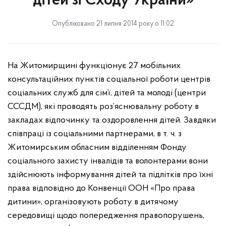
дітей зі Сходу України»
Опубліковано 21 липня 2014 року о 11:02
На Житомирщині функціонує 27 мобільних
консультаційних пунктів соціальної роботи центрів
соціальних служб для сім’ї, дітей та молоді (центри
СССДМ), які проводять роз’яснювальну роботу в
закладах відпочинку та оздоровлення дітей. Завдяки
співпраці із соціальними партнерами
, в т. ч. з
Житомирським обласним відділенням Фонду
соціального захисту інвалідів
та волонтерами вони
здійснюють інформування дітей та підлітків про їх
ні
права відповідно до Конвенції ООН «Про права
дитини», організовують роботу в дитячому
середовищі щодо попередження правопорушень,