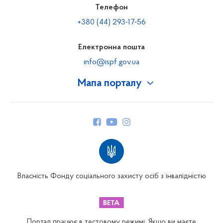
Телефон
+380 (44) 293-17-56
Електронна пошта
info@ispf.gov.ua
Мапа порталу
Про Фонд
Керівництво
Структура Фонду
Територіальні відділення
Вінницьке відділення
Волинське відділення
Власність Фонду соціального захисту осіб з інвалідністю
Дніпропетровське відділення
Донецьке відділення
Житомирське відділення
Портал працює в тестовому режимі. Якщо ви маєте