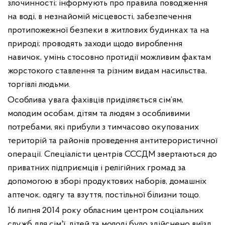
злочинності; інформують про правила поводження
на воді, в незнайомій місцевості, забезпечення
протипожежної безпеки в житлових будинках та на
природі; проводять заходи щодо вироблення
навичок, умінь стосовно протидії можливим фактам
жорстокого ставлення та різним видам насильства,
торгівлі людьми.
Особлива увага фахівців приділяється сім’ям,
молодим особам, дітям
та людям з особливими
потребами
, які прибули з тимчасово окупованих
територій та районів проведення антитерористичної
операції. Спеціалісти центрів СССДМ звертаються до
приватних підприємців і релігійних громад за
допомогою в зборі продуктових наборів, домашніх
аптечок, одягу та взуття, постільної білизни тощо.
16 липня 2014 року обласним центром соціальних
служб для сім'ї, дітей та молоді було здійснено виїзд