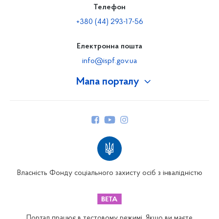
Телефон
+380 (44) 293-17-56
Електронна пошта
info@ispf.gov.ua
Мапа порталу
Про Фонд
Керівництво
Структура Фонду
Територіальні відділення
Вінницьке відділення
Волинське відділення
Власність Фонду соціального захисту осіб з інвалідністю
Дніпропетровське відділення
Донецьке відділення
Житомирське відділення
Портал працює в тестовому режимі. Якщо ви маєте