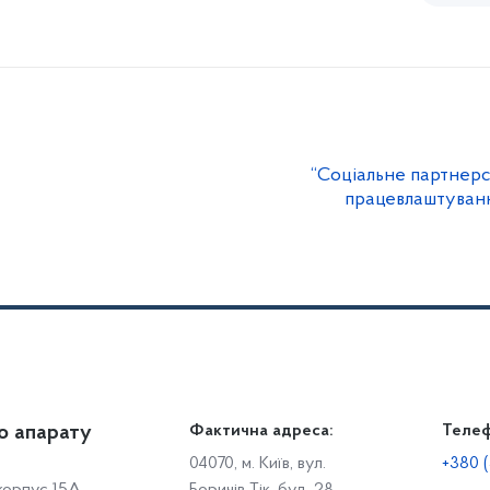
“Соціальне партнерс
працевлаштування
о апарату
Громадянам
Фактична адреса:
Теле
Дія
Доступ до публічної інформації
Робо
04070, м. Київ, вул.
+380 (