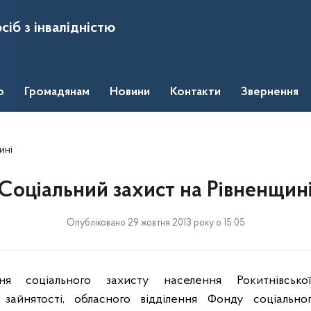
сіб з інвалідністю
о
Громадянам
Новини
Контакти
Звернення
ині
Соціальний захист на Рівненщин
Опубліковано 29 жовтня 2013 року о 15:05
ня
соц
іального
захисту
населення
Рокитнівської
у
зайнятості, обласного відділення Фонду соціальног