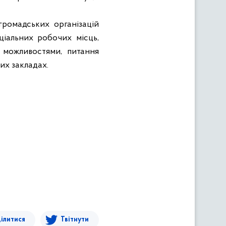
громадських організацій
ціальних робочих місць,
 можливостями, питання
них закладах.
ілитися
Твітнути