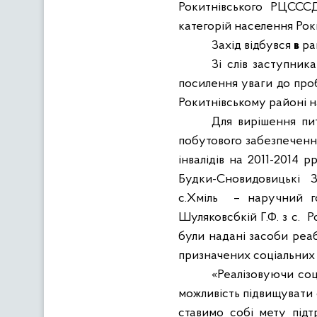
Рокитнівського
РЦССС
категорій
населення
Рок
Захід
відбувся
в
ра
З
і
сл
ів
заступника
посилення
уваги
до про
Рокитнівському
районі
н
Для
вирішення
пи
побутового
забезпеченн
інвалідів
на 2011-2014
р
Будки-Сновидовицькі
с
.Х
міль
–
наручний
Шуляковсбкій
Г.Ф.
з
с.
Р
були
надані
засоби
реаб
призначених
соц
іальних
«Реалізовуючи соц
можливість підвищувати 
ставимо собі мету підт