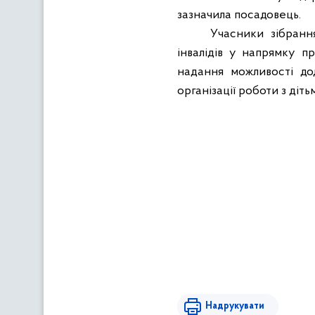
зазначила посадовець.
Учасники зібранн
інвалідів у напрямку п
надання можливості до
організації роботи з
діть
Надрукувати