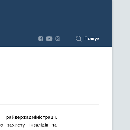
Пошук
і
райдержадміністрації
,
о захисту інвалідів та