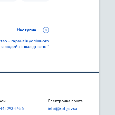
Наступна
тво – гарантія успішного
 людей з інвалідністю ”
фон
льність
Електронна пошта
тодавцям
44) 293-17-56
info@ispf.gov.ua