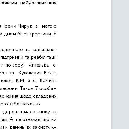
роблеми
найуразливіших
я
Ірени
Чирук
,
з
метою
м
днем
білої
тростини
.
У
медичного
та
соц
іально-
підтримки
та
реабілітації
пи
по
зору
:
жителька
с.
он та
Кулакевич
В.А.
з
невич
К.М.
з
с.
Вежиці
,
елефони
.
Також
7 особам
’яснення
щодо
складових
ного
забезпечення
.
держава має основу та
дям. А
це означає, що ми
ти рівень їх захисту»,–