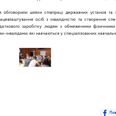
я обговорили шляхи співпраці державних установ та 
рацевлаштування осіб з інвалідністю та створення спе
даткового заробітку людям з обмеженими фізичними
ми–інвалідами
, які навчаються у спеціалізованих навчаль
Под