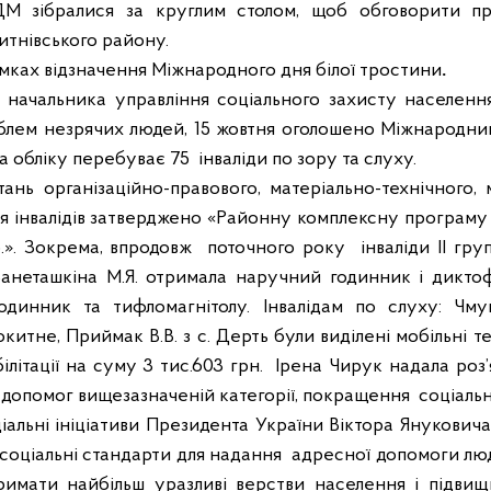
ДМ
зібралися
за круглим столом,
щоб
обговорити
п
итнівського
району.
мках
відзначення
Міжнародного
дня
білої
тростини
.
 начальника
управління
соц
іального
захисту
населенн
блем незрячих людей, 15
жовтня
оголошено
Міжнародни
а
обл
іку
перебуває
75
інваліди
по
зору
та слуху.
тань
організаційно-правового
,
матеріально-технічного
,
я
інвалідів
затверджено
«
Районну
комплексну
програму
р
.»
. З
окрема
,
впродовж
поточного року
інваліди
ІІ
гру
Занеташкіна
М.Я.
отримала
наручний
годинник
і
диктоф
годинник
та
тифломагнітолу
.
Інвалідам
по слуху:
Чму
окитне
,
Приймак
В.В.
з
с. Дерть
були
виділені
мобільні
т
ілітації
на суму 3 тис.603
грн
.
Ірена
Чирук
надала
роз
допомог
вищезазначеній
категорії
,
покращення
соціаль
іальні ініціативи Президента України Віктора Януковича
соціальні стандарти для надання
адресної допомоги лю
римати найбільш уразливі верстви населення і підвищи