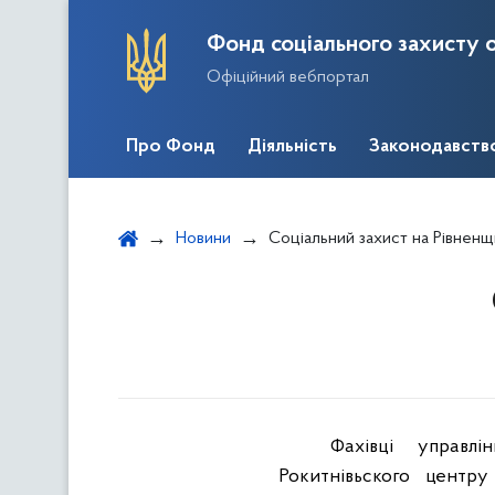
Фонд соціального захисту о
Офіційний вебпортал
Про Фонд
Діяльність
Законодавств
Новини
Соціальний захист на Рівненщ
Фахівці
управлін
Рокитнівьского
центр