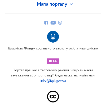
Мапа порталу
Про Фонд
Керівництво
Структура Фонду
Територіальні відділення
Вінницьке відділення
Волинське відділення
Власність Фонду соціального захисту осіб з інвалідністю
Дніпропетровське відділення
Донецьке відділення
Житомирське відділення
Портал працює в тестовому режимі. Якщо ви маєте
Закарпатське відділення
зауваження або пропозиції, будь ласка, напишіть нам:
info@ispf.gov.ua
Запорізьке відділення
Івано-Франківське відділення
Київське міське відділення
Київське обласне відділення