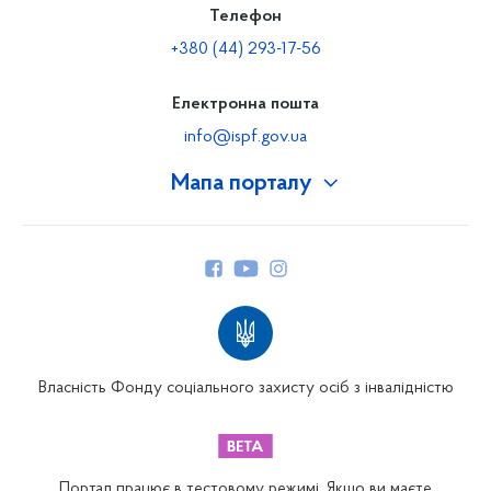
Телефон
+380 (44) 293-17-56
Електронна пошта
info@ispf.gov.ua
Мапа порталу
Про Фонд
Керівництво
Структура Фонду
Територіальні відділення
Вінницьке відділення
Волинське відділення
Власність Фонду соціального захисту осіб з інвалідністю
Дніпропетровське відділення
Донецьке відділення
Житомирське відділення
Портал працює в тестовому режимі. Якщо ви маєте