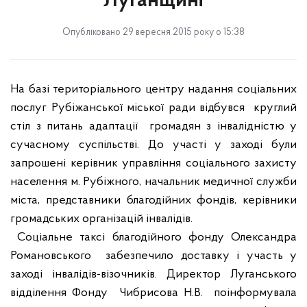
Луганщині
Опубліковано 29 вересня 2015 року о 15:38
На базі територіального центру надання соціальних
послуг Рубіжанської міської ради відбувся
круглий
стіл з питань адаптації
громадян з інвалідністю у
сучасному суспільстві. До участі у заході були
запрошені керівник управління соціального захисту
населення м. Рубіжного, начальник медичної служби
міста, представники благодійних фондів, керівники
громадських організацій інвалідів.
Соціальне таксі благодійного фонду Олександра
Романовського
забезпечило доставку і участь у
заході інвалідів-візочників. Директор Луганського
відділення Фонду
Чибрисова Н.В.
поінформувала