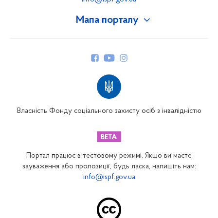
Мапа порталу
Про Фонд
Керівництво
Структура Фонду
Територіальні відділення
Вінницьке відділення
Волинське відділення
Власність Фонду соціального захисту осіб з інвалідністю
Дніпропетровське відділення
Донецьке відділення
Житомирське відділення
Портал працює в тестовому режимі. Якщо ви маєте
Закарпатське відділення
зауваження або пропозиції, будь ласка, напишіть нам:
info@ispf.gov.ua
Запорізьке відділення
Івано-Франківське відділення
Київське міське відділення