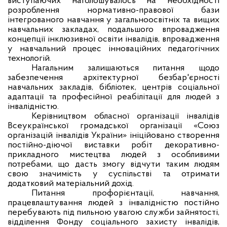
виступаючих наголошувалось на необхідності
розроблення нормативно-правової бази
інтегрованого навчання у загальноосвітніх та вищих
навчальних закладах, подальшого впровадження
концепції інклюзивної освіти інвалідів, впровадження
у навчальний процес інноваційних педагогічних
технологій.
Нагальним залишаються питання щодо
забезпечення архітектурної безбар'єрності
навчальних закладів, бібліотек, центрів соціальної
адаптації та професійної реабілітації для людей з
інвалідністю.
Керівництвом обласної організації інвалідів
Всеукраїнської громадської організації «Союз
організацій інвалідів України» ініційовано створення
постійно-діючої виставки робіт декоративно-
прикладного мистецтва людей з особливими
потребами, що дасть змогу відчути таким людям
свою значимість у суспільстві та отримати
додатковий матеріальний дохід.
Питання профорієнтації, навчання,
працевлаштування людей з інвалідністю постійно
перебувають під пильною увагою служби зайнятості,
відділення Фонду соціального захисту інвалідів,