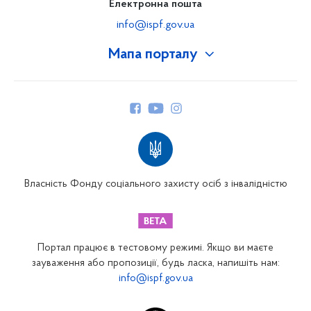
Електронна пошта
info@ispf.gov.ua
Мапа порталу
Про Фонд
Керівництво
Структура Фонду
Територіальні відділення
Вінницьке відділення
Волинське відділення
Власність Фонду соціального захисту осіб з інвалідністю
Дніпропетровське відділення
Донецьке відділення
Житомирське відділення
Портал працює в тестовому режимі. Якщо ви маєте
Закарпатське відділення
зауваження або пропозиції, будь ласка, напишіть нам:
info@ispf.gov.ua
Запорізьке відділення
Івано-Франківське відділення