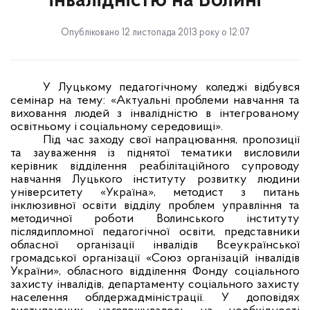
інвалідністю на Волині
Опубліковано 12 листопада 2013 року о 12:07
У Луцькому педагогічному коледжі відбувся
семінар на тему: «Актуальні проблеми навчання та
виховання людей з інвалідністю в інтегрованому
освітньому і соціальному середовищі».
Під час заходу свої напрацювання, пропозиції
та зауваження із піднятої тематики висловили
керівник відділення реабілітаційного супроводу
навчання Луцького інституту розвитку людини
університету «Україна», методист з питань
інклюзивної освіти відділу проблем управління та
методичної роботи Волинського інституту
післядипломної педагогічної освіти, представники
обласної організації інвалідів Всеукраїнської
громадської організації «Союз організацій інвалідів
України», обласного відділення Фонду соціального
захисту інвалідів, департаменту соціального захисту
населення облдержадміністрації. У доповідях