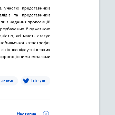
за участю представників
лідів та представників
упи
з надання пропозицій
 передбачених бюджетною
дністю, які мають статус
нобильської катастрофи,
іків, що відсутні в таких
я дорогоцінними металами
ілитися
Твітнути
Наступна