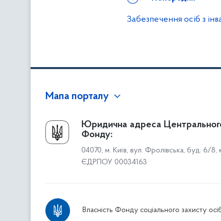
Забезпечення осіб з інв
Мапа порталу
Про Фонд
Юридична адреса Центральног
Фонду:
Керівництво
04070, м. Київ, вул. Фролівська, буд. 6/8,
Структура Фонду
ЄДРПОУ 00034163
Територіальні відділення
Вінницьке відділення
Волинське відділення
Власність Фонду соціального захисту осіб
Дніпропетровське відділення