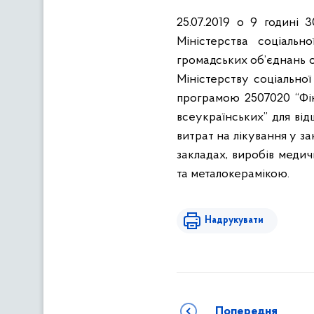
25.07.2019 о 9 годині 
Міністерства соціальн
громадських об’єднань о
Міністерству соціально
програмою 2507020 “
Фі
всеукраїнських
” для ві
витрат на лікування у за
закладах, виробів медич
та металокерамікою.
Надрукувати
Попередня