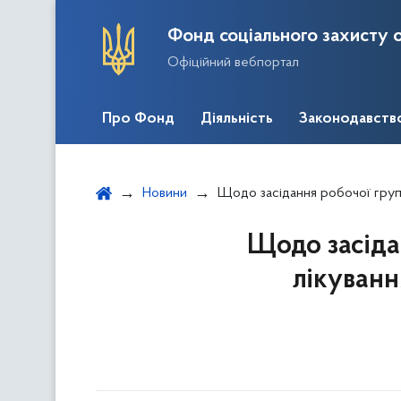
Фонд соціального захисту о
Офіційний вебпортал
Про Фонд
Діяльність
Законодавств
Новини
Щодо засідання робочої групи з відшкодування ви
Щодо засіда
лікуванн