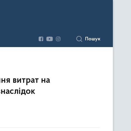
Пошук
ня витрат на
внаслідок