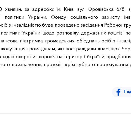
30 хвилин, за адресою: м. Київ, вул. Фролівська 6/8, 
ої політики України, Фонду соціального захисту інва
сіб з інвалідністю буде проведено засідання
Робочої гр
ї політики України щодо розподілу державних коштів,
нансова підтримка громадських об’єднань осіб з інвалі
дшкодування громадянам, які постраждали внаслідок Чор
кладах охорони здоров’я на території України, придбання л
ного призначення, протезів, крім зубного протезуванн
Под