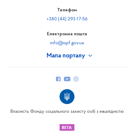
Телефон
+380 (44) 293-17-56
Електронна пошта
info@ispf.gov.ua
Мапа порталу
Про Фонд
Керівництво
Структура Фонду
Територіальні відділення
Вінницьке відділення
Волинське відділення
Власність Фонду соціального захисту осіб з інвалідністю
Дніпропетровське відділення
Донецьке відділення