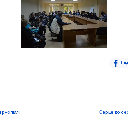
Под
рнопіллі
Серце до сер