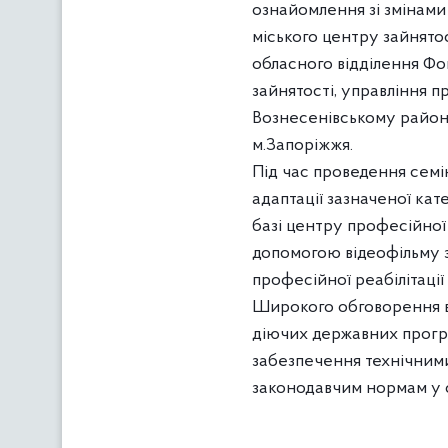
ознайомлення зі змінами
міського центру зайнятос
обласного відділення Фон
зайнятості, управління п
Вознесенівському району,
м.Запоріжжя.
Під час проведення семі
адаптації зазначеної кат
базі центру професійної р
допомогою відеофільму 
професійної реабілітації
Широкого обговорення в 
діючих державних програ
забезпечення технічними 
законодавчим нормам у 