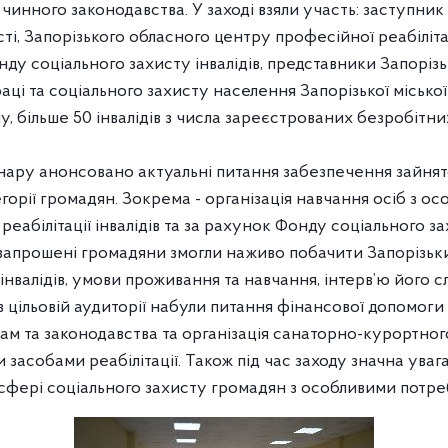
 чинного законодавства. У заході взяли участь: заступни
ті, Запорізького обласного центру професійної реабілітаці
ду соціального захисту інвалідів, представник
и Запоріз
раці та соціального захисту населення Запорізької місько
 більше 50 інвалідів з числа зареєстрованих безробітни
нару анонсовано актуальні питання забезпечення зайнято
егорії громадян. Зокрема - організація навчання осіб з 
еабілітації інвалідів та за рахунок Фонду соціального зах
запрошені громадяни змогли наживо побачити Запорізьк
 інвалідів, умови проживання та навчання, інтерв’ю його сл
цільовій аудиторії набули питання фінансової допомоги 
м та законодавства та організація санаторно-курортного
засобами реабілітації. Також під час заходу значна уваг
сфері соціального захисту громадян з особливими потре