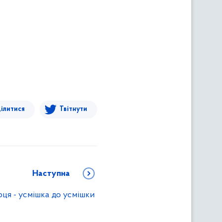
ілитися
Твітнути
Наступна
ця - усмішка до усмішки