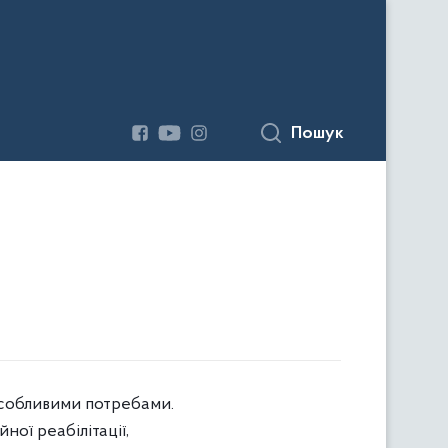
Пошук
 особливими потребами.
ної реабілітації,