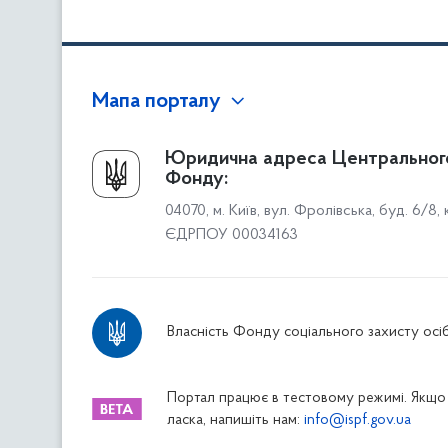
Мапа порталу
Про Фонд
Юридична адреса Центральног
Фонду:
Керівництво
04070, м. Київ, вул. Фролівська, буд. 6/8,
Структура Фонду
ЄДРПОУ 00034163
Територіальні відділення
Вінницьке відділення
Волинське відділення
Власність Фонду соціального захисту осіб
Дніпропетровське відділення
Донецьке відділення
Житомирське відділення
Портал працює в тестовому режимі. Якщо 
ласка, напишіть нам:
info@ispf.gov.ua
Закарпатське відділення