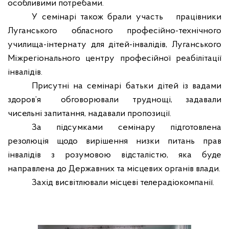
особливими потребами.
У семінарі також брали участь
працівники
Луганського обласного професійно-технічного
училища-інтернату для дітей-інвалідів, Луганського
Міжрегіонального центру професійної реабілітації
інвалідів.
Присутні на семінарі батьки дітей із вадами
здоров’
я
обговорювали
труднощі,
задавали
чи
с
ельні
за
питання
, надавали пропозиції.
За підсумками семінару підготовлена
резолюція щодо вирішення низки питань прав
інвалідів з розумовою відсталістю, яка буде
направлена до Державних та місцевих органів влади.
Захід висвітлювали місцеві телерадіокомпанії.