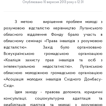
Опубліковано 10 вересня 2013 року о 12:31
З метою
вирішення проблем молоді з
розумовою відсталістю керівництво Луганського
обласного відділення Фонду брало участь в
обласному семінарі «Права інвалідів з розумовою
відсталістю».
Захід було організовано
Всеукраїнською громадською організацією
«Коаліція захисту прав інвалідів та осіб з
інтелектуальною недостатністю», Луганською
обласною молодіжною громадською організацією
«Асоціація молодих інвалідів Східного Донбасу-
Схід».
Ідея заходу - правова допомога, юридичні
консультації, соціокультурна адаптація та
реабілітація підлітків та молоді з розумовою