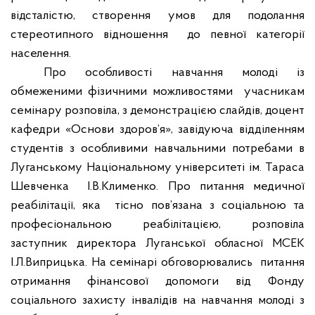
відсталістю, створення умов для подолання
стереотипного відношення
до певної категорії
населення.
Про особливості навчання молоді із
обмеженими фізичними можливостями
учасникам
семінару розповіла, з демонстрацією слайдів, доцент
кафедри «Основи здоров’я», завідуюча відділенням
студентів з особливими навчальними потребами в
Луганському Національному університеті ім. Тараса
Шевченка
І.В.Клименко. Про питання медичної
реабілітації, яка
тісно пов’язана з соціальною та
професіональною реабілітацією, розповіла
заступник директора Луганської обласної МСЕК
І.Л.Виприцька. На семінарі обговорювались
питання
отримання фінансової допомоги від Фонду
соціального захисту інвалідів на навчання молоді з