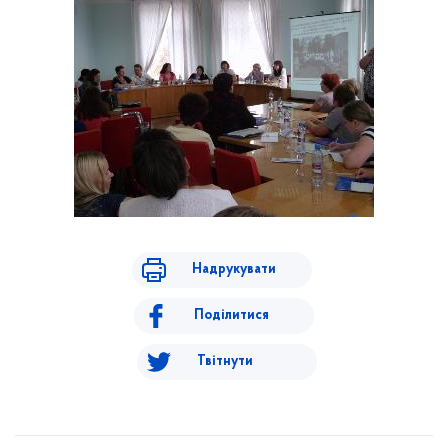
Надрукувати
Поділитися
Твітнути