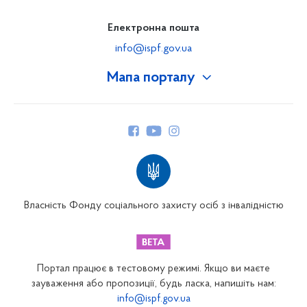
Електронна пошта
info@ispf.gov.ua
Мапа порталу
Про Фонд
Керівництво
Структура Фонду
Територіальні відділення
Вінницьке відділення
Волинське відділення
Власність Фонду соціального захисту осіб з інвалідністю
Дніпропетровське відділення
Донецьке відділення
Житомирське відділення
Портал працює в тестовому режимі. Якщо ви маєте
Закарпатське відділення
зауваження або пропозиції, будь ласка, напишіть нам:
info@ispf.gov.ua
Запорізьке відділення