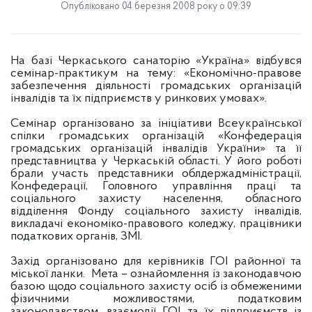
Опубліковано 04 березня 2008 року о 09:39
На базі Черкаського санаторію «Україна» відбувся
семінар-практикум на тему: «Економічно-правове
забезпечення діяльності громадських організацій
інвалідів та їх підприємств у ринкових умовах».
Семінар організовано за ініціативи Всеукраїнської
спілки громадських організацій «Конфедерація
громадських організацій інвалідів України» та її
представництва у Черкаській області. У його роботі
брали участь представники облдержадміністрації,
Конфедерації, Головного управління праці та
соціального захисту населення, обласного
відділення Фонду соціального захисту інвалідів,
викладачі економіко-правового коледжу, працівники
податкових органів, ЗМІ.
Захід організовано для керівників ГОІ районної та
міської ланки.
Мета – ознайомлення із законодавчою
базою щодо соціального захисту осіб із обмеженими
фізичними можливостями, податковим
законодавством, взаємодії ГОІ та їх підприємств із