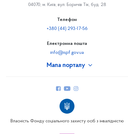
04070, м. Київ, вул. Боричів Тік, буд. 28
Телефон
+380 (44) 293-17-56
Електронна пошта
info@ispf.gov.ua
Мапа порталу
Про Фонд
Керівництво
Структура Фонду
Територіальні відділення
Вінницьке відділення
Волинське відділення
Власність Фонду соціального захисту осіб з інвалідністю
Дніпропетровське відділення