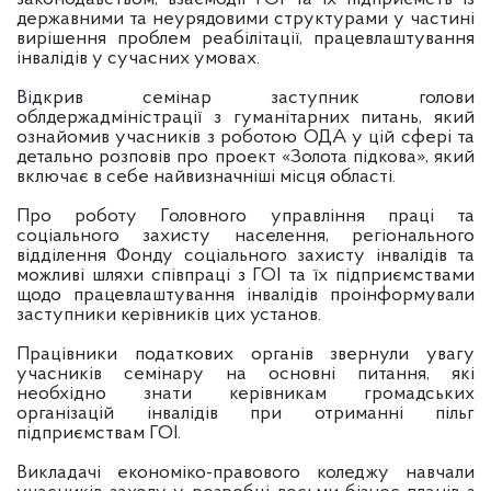
державними та неурядовими структурами у частині
вирішення проблем реабілітації, працевлаштування
інвалідів у сучасних умовах.
Відкрив семінар заступник голови
облдержадміністрації з гуманітарних питань, який
ознайомив учасників з роботою ОДА у цій сфері та
детально розповів про проект «Золота підкова», який
включає в себе найвизначніші місця області.
Про роботу Головного управління праці та
соціального захисту населення, регіонального
відділення Фонду соціального захисту інвалідів та
можливі шляхи співпраці з ГОІ та їх підприємствами
щодо працевлаштування інвалідів проінформували
заступники керівників цих установ.
Працівники податкових органів звернули увагу
учасників семінару на основні питання, які
необхідно знати керівникам громадських
організацій інвалідів при отриманні пільг
підприємствам ГОІ.
Викладачі економіко-правового коледжу навчали