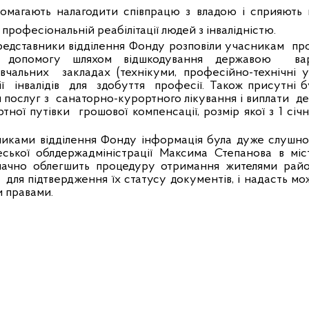
помагають налагодити співпрацю з владою і сприяють 
і професіональній реабілітації людей з інвалідністю.
редставники
відділення Фонду
розповіли учасникам
пр
у допомогу
шляхом відшкодування державою
ва
вчальних
закладах (технікуми, професійно-технічні 
ї
інвалідів
для
здобуття
професії. Також присутні 
 послуг з
санаторно-курортного лікування і виплати
де
тної путівки
грошової компенсації, розмір якої з 1 січ
вниками
відділення Фонду інформація була дуже слушною
ської облдержадміністрації Максима Степанова в міст
начно облегшить процедуру отримання жителями райо
для підтвердження їх статусу документів, і надасть мож
и правами.