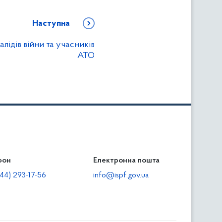
Наступна
алідів війни та учасників
АТО
фон
льність
Електронна пошта
тодавцям
44) 293-17-56
info@ispf.gov.ua
плата адміністративно-господарських санкцій
еквізити для сплати адміністративно-господарських
анкцій та/або пені