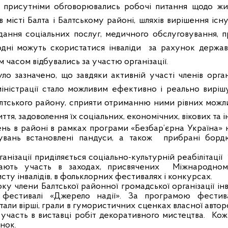
у присутніми обговорювались робочі питання щодо
жи
 місті Балта і Балтському районі, шляхів вирішення іс
дання соціальних послуг, медичного обслуговування, пр
одні можуть скористатися інваліди
за рахунок держав
ім часом відбувались за участю організації.
уло зазначено, що завдяки активній участі членів орган
іністрації стало можливим ефективно і реально виріш
Балтського району, сприяти отриманню ними рівних можли
ття, задоволення їх соціальних, економічних, вікових та і
ень в районі в рамках програми «Безбар’єрна Україна» 
дувань встановлені пандуси, а також
прибрані борд
анізації приділяється соціально-культурній реабілітації
ають участь в заходах, присвячених
Міжнародном
у інвалідів, в фольклорних фестивалях і конкурсах.
року члени Балтської районної громадської організації ін
фестивалі «Джерело надії». За програмою фести
али вірші, грали в гумористичних сценках власної авторс
и участь в виставці робіт декоративного мистецтва.
Кож
нок.