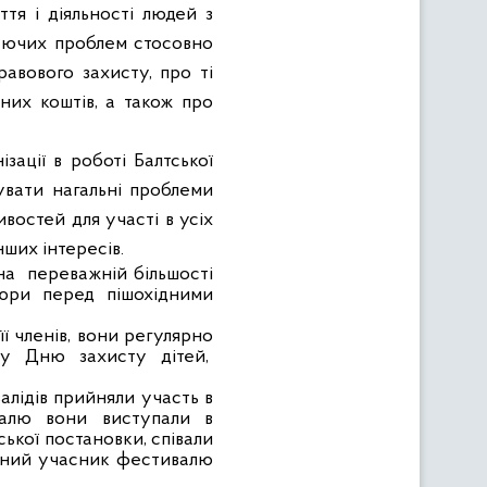
ття і діяльності людей з
нуючих проблем стосовно
авового захисту, про ті
них коштів, а також про
ізації в роботі
Балтської
увати нагальні проблеми
востей для участі в усіх
нших інтересів.
на
переважній більшості
юри перед пішохідними
її членів, вони регулярно
у Дню захисту дітей,
валідів прийняли участь в
валю вони виступали в
ької постановки, співали
ний учасник фестивалю