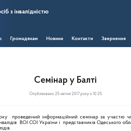
сіб з інвалідністю
о
Громадянам
Новини
Контакти
Звернення
Семінар у Балті
Опубліковано 25 квітня 2017 року о 10:25
оку
проведений інформаційний семінар за участю чл
нвалідів
ВОІ СОІ України і
представників
Одеського обл
ідів.