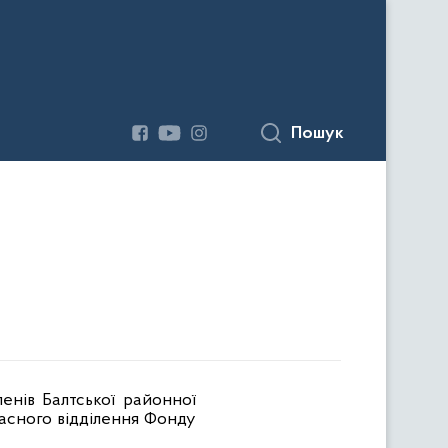
Пошук
енів Балтської районної
асного відділення Фонду