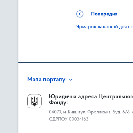
Попередня
Ярмарок вакансій для с
Мапа порталу
Про Фонд
Юридична адреса Центральног
Фонду:
Керівництво
04070, м. Київ, вул. Фролівська, буд. 6/8,
Структура Фонду
ЄДРПОУ 00034163
Територіальні відділення
Вінницьке відділення