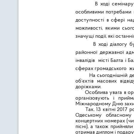
В ході семінар
особливими потребами в
доступності в сфері на
можливості, якими сьог
значущі події, які останн
В ході діалогу б
районної державної адм
інвалідів
місті Балта і 
сферах громадського
жи
На сьогоднішній д
об’єктів масових відві
доріжками.
Особлива увага в орг
організовують і прийм
Міжнародному Дню захист
Так, 13 квітні 2017 
Одеському обласному 
концертних номерах (чит
пісні), а також прийнял
отримав диплом і подару