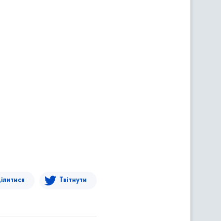
ілитися
Твітнути