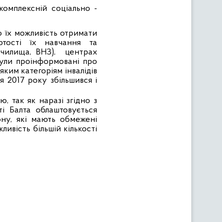
комплексній соціально -
о їх можливість отримати
ртості їх навчання та
училища, ВНЗ),
центрах
були проінформовані про
яким категоріям інвалідів
ня 2017 року збільшився і
, так як наразі згідно з
і Балта облаштовується
ну, які мають обмежені
ливість більшій кількості