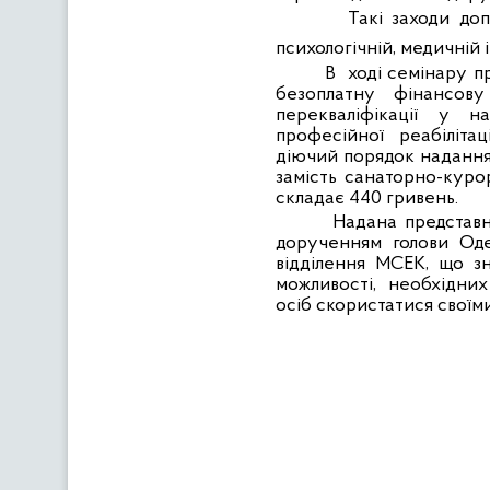
Такі заходи до
психологічній, медичній 
В
ході семінару
п
безоплатну фінансов
перекваліфікації
у
на
професійної
реабілітаці
діючий порядок надання
замість санаторно-курор
складає 440 гривень.
Надана предста
дорученням голови Оде
відділення МСЕК, що з
можливості,
необхідних
осіб скористатися своїм