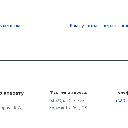
туденства
Вшанування ветеранів, інв
о апарату
Громадянам
Фактична адреса:
Теле
Дія
Доступ до публічної інформації
Робо
04070, м. Київ, вул.
+380 (
 корпус 15А,
Боричів Тік, буд. 28
Звіти щодо роботи із запитами на отримання публічної
С
інформації
Р
Звернення громадян
с