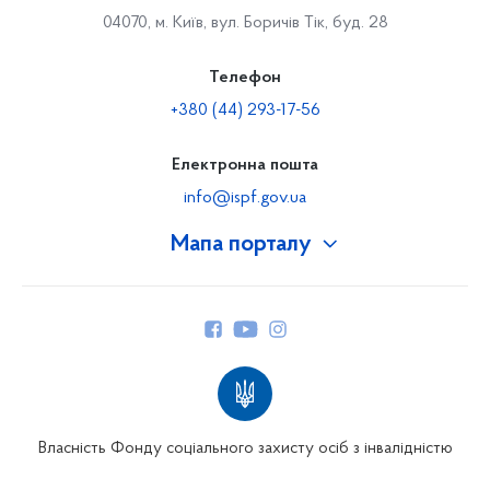
04070, м. Київ, вул. Боричів Тік, буд. 28
Телефон
+380 (44) 293-17-56
Електронна пошта
info@ispf.gov.ua
Мапа порталу
Про Фонд
Керівництво
Структура Фонду
Територіальні відділення
Вінницьке відділення
Волинське відділення
Власність Фонду соціального захисту осіб з інвалідністю
Дніпропетровське відділення