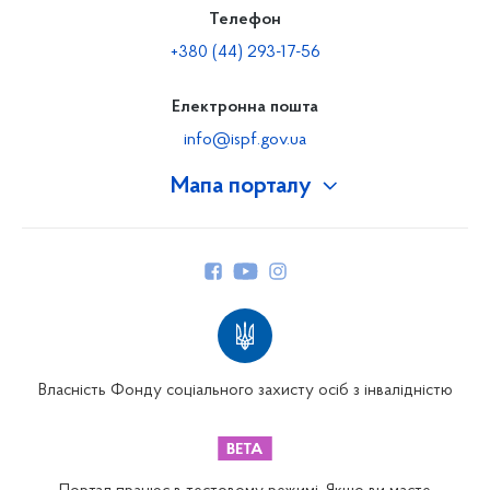
Телефон
+380 (44) 293-17-56
Електронна пошта
info@ispf.gov.ua
Мапа порталу
Про Фонд
Керівництво
Структура Фонду
Територіальні відділення
Вінницьке відділення
Волинське відділення
Власність Фонду соціального захисту осіб з інвалідністю
Дніпропетровське відділення
Донецьке відділення
Житомирське відділення