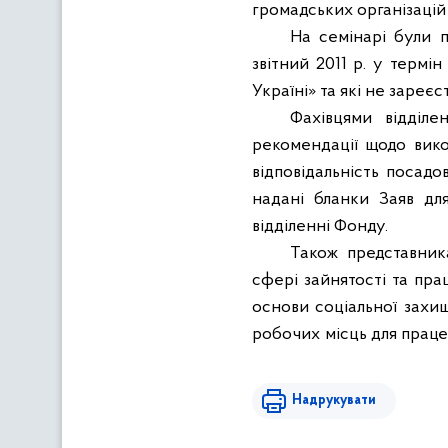
громадських організацій
На семінарі були п
звітний 2011 р. у термі
Україні» та які не зареєс
Фахівцями відділ
рекомендації щодо викон
відповідальність посад
надані бланки Заяв дл
відділенні Фонду.
Також представник
сфері зайнятості та прац
основи соціальної захищ
робочих місць для праце
Надрукувати