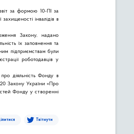
звіт за формою 10-ПІ за
 захищеності інвалідів в
оження Закону, надано
льність їх заповнення та
аним підприємствам були
страції роботодавців у
 про діяльність Фонду в
, 20 Закону
України
«
Про
остей
Фонду у
створенні
ілитися
Твітнути