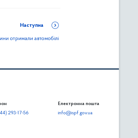
Наступна
ини отримали автомобілі
фон
льність
Електронна пошта
тодавцям
44) 293-17-56
info@ispf.gov.ua
плата адміністративно-господарських санкцій
еквізити для сплати адміністративно-господарських
анкцій та/або пені