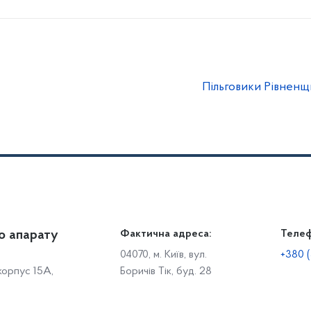
Пільговики Рівненщ
о апарату
Громадянам
Фактична адреса:
Теле
Дія
Доступ до публічної інформації
Робо
04070, м. Київ, вул.
+380 (
 корпус 15А,
Боричів Тік, буд. 28
Звіти щодо роботи із запитами на отримання публічної
С
інформації
Р
Звернення громадян
с