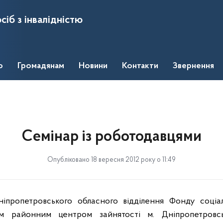
сіб з інвалідністю
о
Громадянам
Новини
Контакти
Звернення
Семінар із роботодавцями
Опубліковано 18 вересня 2012 року о 11:49
іпропетровського обласного відділення Фонду соціаль
м районним центром зайнятості м. Дніпропетровс