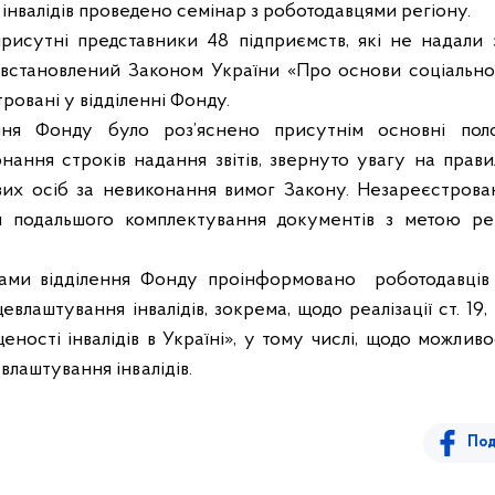
 інвалідів проведено семінар з роботодавцями регіону.
рисутні представники 48 підприємств, які не надали 
н встановлений Законом України «Про основи соціальної
тровані у відділенні Фонду.
ення Фонду було роз’яснено присутнім основні пол
ання строків надання звітів, звернуто увагу на прави
ових осіб за невиконання вимог Закону. Незареєстров
я подальшого комплектування документів з метою реє
ами відділення Фонду проінформовано
роботодавців
евлаштування інвалідів, зокрема, щодо реалізації ст. 19
еності інвалідів в Україні»,
у тому числі, щодо
можлив
влаштування інвалідів.
Под