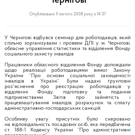
Чернігові
Опубліковано 11 лютого 2008 року о 14:37
У Чернігові відбувся семінар для роботодавців, який
спільно зорганізували і провели ДПІ у м. Чернігові,
обласне управління статистики та відділення Фонду
соціального захисту інвалідів.
Працівники обласного відділення Фонду доповідали
щодо реалізації роботодавцями вимог Закону
України “Про основи соціальної захищеності
інвалідів в Україні”. Були надані ґрунтовні
роз”яснення про реєстрацію роботодавців у
відділенні Фонду, підготовку та подання
підприємствами Звітів про зайнятість і
працевлаштування інвалідів, розрахунок та сплату
адміністративно-господарських санкцій.
Особливу увагу присутніх було скеровано
на відповідальність посадових осіб, яка передбачена
ст. 188-1 Кодексу України “Про адміністративні