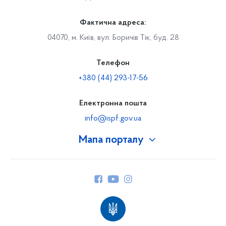
Фактична адреса:
04070, м. Київ, вул. Боричів Тік, буд. 28
Телефон
+380 (44) 293-17-56
Електронна пошта
info@ispf.gov.ua
Мапа порталу
Про Фонд
Керівництво
Структура Фонду
Територіальні відділення
Вінницьке відділення