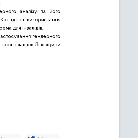
.
ерного аналізу та його
 Канаді та використання
ема для інвалідів.
застосування гендерного
тації інвалідів Львівщини