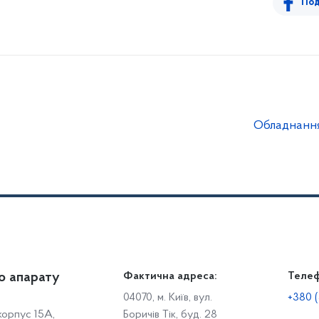
Под
Обладнання
о апарату
Громадянам
Фактична адреса:
Теле
Дія
Доступ до публічної інформації
Робо
04070, м. Київ, вул.
+380 (
 корпус 15А,
Боричів Тік, буд. 28
Звіти щодо роботи із запитами на отримання публічної
С