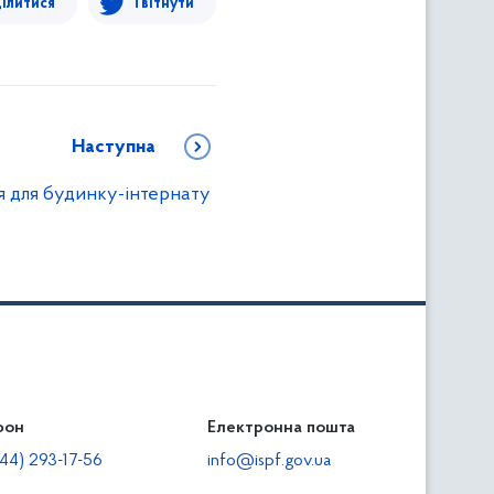
ілитися
Твітнути
Наступна
 для будинку-інтернату
фон
льність
Електронна пошта
тодавцям
44) 293-17-56
info@ispf.gov.ua
плата адміністративно-господарських санкцій