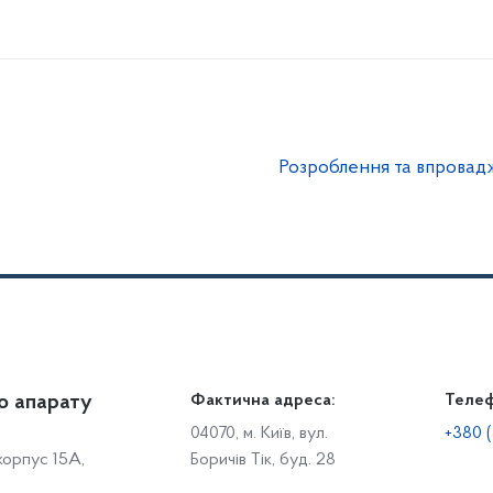
Розроблення та впровадж
о апарату
Громадянам
Фактична адреса:
Теле
Дія
Доступ до публічної інформації
Робо
04070, м. Київ, вул.
+380 (
 корпус 15А,
Боричів Тік, буд. 28
Звіти щодо роботи із запитами на отримання публічної
С
інформації