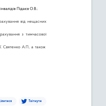
валідів Підаєв О.В.;
рахування від нещасних
рахування з тимчасової
 Святенко А.П., а також
ілитися
Твітнути