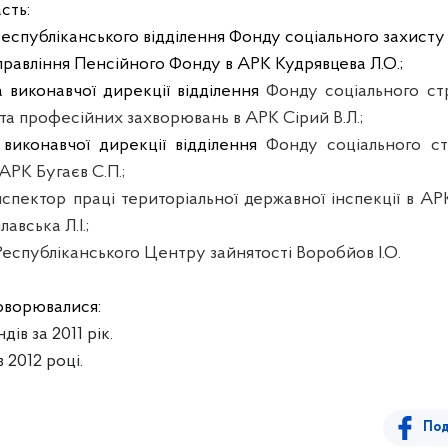
сть:
спубліканського відділення Фонду соціального захисту ін
правління Пенсійного Фонду в АРК Кудрявцева Л.О.;
 виконавчої дирекції відділення
Фонду соціального ст
 та професійних захворювань в АРК Сірий В.Л.;
виконавчої дирекції відділення
Фонду соціального ст
АРК Бугаєв С.П.;
спектор праці територіальної державної інспекції в АРК
авська Л.І.;
Республіканського Центру зайнятості Воробйов І.О.
говорювалися:
ів за 2011 рік.
 2012 році.
Под