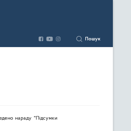
Пошук
едено нараду "Підсумки