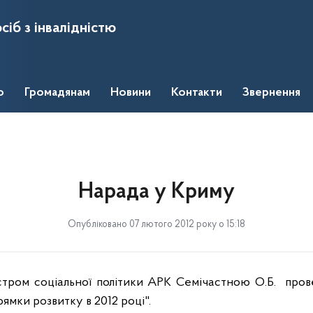
сіб з інвалідністю
о
Громадянам
Новини
Контакти
Звернення
Нарада у Криму
Опубліковано 07 лютого 2012 року о 15:18
істром соціальної політики АРК Семічастною О.Б.
пров
рямки розвитку в 2012 році".