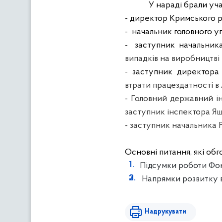
У нараді брали уча
- директор Кримського ре
-
начальник головного у
-
заступник начальника
випадків на виробництві
-
заступник директора 
втрати працездатності в 
- Головний державний ін
заступник інспектора Яшл
- заступник начальника 
Основні питання, які об
Підсумки роботи Фонд
Напрямки розвитку в
Надрукувати