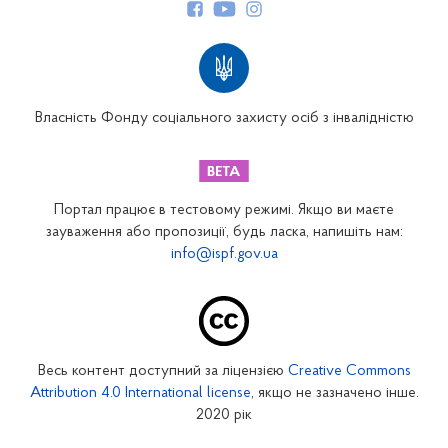
Структура Фонду
Територіальні відділення
Вінницьке відділення
Волинське відділення
Власність Фонду соціального захисту осіб з інвалідністю
Дніпропетровське відділення
Донецьке відділення
Житомирське відділення
Портал працює в тестовому режимі. Якщо ви маєте
Закарпатське відділення
зауваження або пропозиції, будь ласка, напишіть нам:
info@ispf.gov.ua
Запорізьке відділення
Івано-Франківське відділення
Київське міське відділення
Київське обласне відділення
Весь контент доступний за ліцензією
Creative Commons
Кіровоградське відділення
Attribution 4.0 International license
, якщо не зазначено інше.
Луганське відділення
2020 рік
Львівське відділення