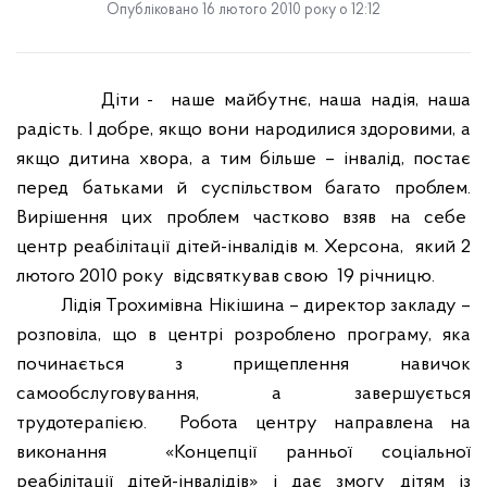
Опубліковано 16 лютого 2010 року о 12:12
Діти -
наше майбутнє, наша надія, наша
радість. І добре, якщо вони народилися здоровими, а
якщо дитина хвора, а тим більше – інвалід, постає
перед батьками й суспільством багато проблем.
Вирішення цих проблем частково взяв на себе
центр реабілітації дітей-інвалідів м. Херсона,
який 2
лютого 2010 року
відсвяткував свою
19 річницю.
Лідія Трохимівна Нікішина – директор закладу –
розповіла, що в центрі розроблено програму, яка
починається з прищеплення навичок
самообслуговування, а завершується
трудотерапією.
Робота центру направлена на
виконання
«Концепції ранньої соціальної
реабілітації дітей-інвалідів» і дає змогу дітям із