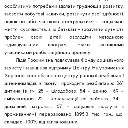
особливими потребами здолати труднощі в розвитку,
засвоїти побутові навички, розвинути свої здібності,
повністю або частково інтегруватися в соціальне
життя
суспільства, а їх батькам – зрозуміти сутність
проблем своїх дітей, оволодіти методикою
індивідуальних програм, стати активними
учасниками реабілітаційного процесу.
Лідія Трохимівна подякувала Фонду соціального
захисту інвалідів за підтримку Центру. На утримання
Херсонського обласного центру ранньої реабілітації
дітей-інвалідів, в якому
проходить реабілітацію 261
дитина (в т.ч. 25 – цілодобово, 54 – денно,
59 –
амбулаторно, 22 – консультації по районах, 34 –
домашній патронат, 67 – соціальні послуги з
проживанням) перераховано 1895,3 тис. грн., що
складає
100% від запланованих.