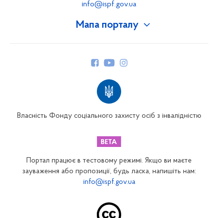
info@ispf.gov.ua
Мапа порталу
Про Фонд
Керівництво
Структура Фонду
Територіальні відділення
Вінницьке відділення
Волинське відділення
Власність Фонду соціального захисту осіб з інвалідністю
Дніпропетровське відділення
Донецьке відділення
Житомирське відділення
Портал працює в тестовому режимі. Якщо ви маєте
Закарпатське відділення
зауваження або пропозиції, будь ласка, напишіть нам:
info@ispf.gov.ua
Запорізьке відділення
Івано-Франківське відділення
Київське міське відділення